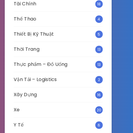
Tài Chính
18
Thể Thao
4
Thiết Bị Kỹ Thuật
5
Thời Trang
13
Thực phẩm – Đồ Uống
13
Vận Tải – Logistics
2
Xây Dựng
16
Xe
20
Y Tế
6