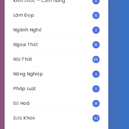
Kiến thức – Cẩm nang
9
Làm Đẹp
15
Ngành Nghề
2
Ngoại Thất
15
Nội Thất
65
Nông Nghiệp
3
Pháp Luật
11
Số Hoá
18
Sức Khoẻ
42