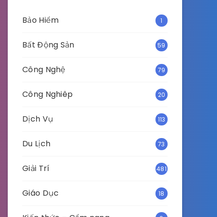
Bảo Hiểm
1
Bất Động Sản
59
Công Nghệ
79
Công Nghiêp
20
Dịch Vụ
113
Du Lịch
73
Giải Trí
481
Giáo Dục
18