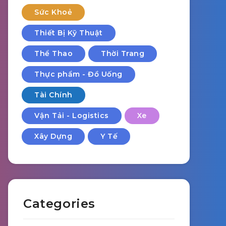
Sức Khoẻ
Thiết Bị Kỹ Thuật
Thể Thao
Thời Trang
Thực phẩm - Đồ Uống
Tài Chính
Vận Tải - Logistics
Xe
Xây Dựng
Y Tế
Categories