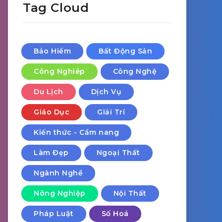
Tag Cloud
Bảo Hiểm
Bất Động Sản
Công Nghiêp
Công Nghệ
Du Lịch
Dịch Vụ
Giáo Dục
Giải Trí
Kiến thức - Cẩm nang
Làm Đẹp
Ngoại Thất
Ngành Nghề
Nông Nghiệp
Nội Thất
Pháp Luật
Số Hoá