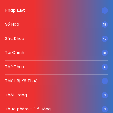
Pháp Luật
11
Số Hoá
18
Sức Khoẻ
42
Tài Chính
18
Thể Thao
4
Thiết Bị Kỹ Thuật
5
Thời Trang
13
Thực phẩm – Đồ Uống
13