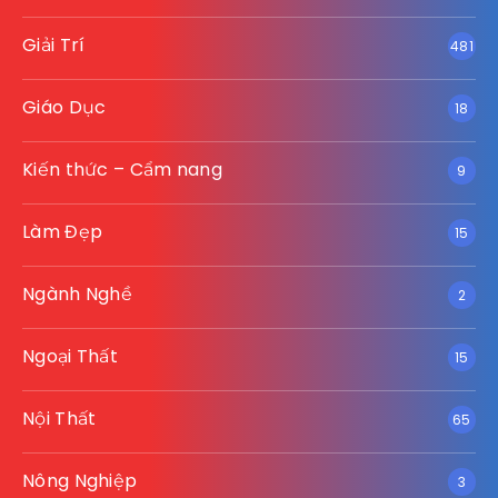
Giải Trí
481
Giáo Dục
18
Kiến thức – Cẩm nang
9
Làm Đẹp
15
Ngành Nghề
2
Ngoại Thất
15
Nội Thất
65
Nông Nghiệp
3