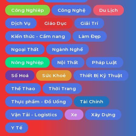
Công Nghiêp
Công Nghệ
Du Lịch
Dịch Vụ
Giáo Dục
Giải Trí
Kiến thức - Cẩm nang
Làm Đẹp
Ngoại Thất
Ngành Nghề
Nông Nghiệp
Nội Thất
Pháp Luật
Số Hoá
Sức Khoẻ
Thiết Bị Kỹ Thuật
Thể Thao
Thời Trang
Thực phẩm - Đồ Uống
Tài Chính
Vận Tải - Logistics
Xe
Xây Dựng
Y Tế