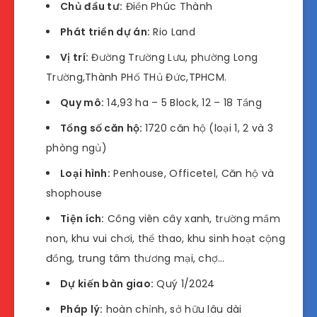
Chủ đầu tư:
Điền Phúc Thành
Phát triển dự án:
Rio Land
Vị trí:
Đường Trường Lưu, phường Long
Trường,Thành PHố THủ Đức,TPHCM.
Quy mô:
14,93 ha – 5 Block, 12 – 18 Tầng
Tổng số căn hộ:
1720 căn hộ (loại 1, 2 và 3
phòng ngủ)
Loại hình:
Penhouse, Officetel, Căn hộ và
shophouse
Tiện ích:
Công viên cây xanh, trường mầm
non, khu vui chơi, thể thao, khu sinh hoạt cộng
đồng, trung tâm thương mại, chợ…
Dự kiến bàn giao:
Quý 1/2024
Pháp lý:
hoàn chỉnh, sở hữu lâu dài