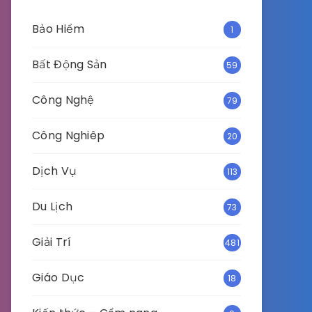
Bảo Hiểm
1
Bất Động Sản
59
Công Nghệ
79
Công Nghiêp
20
Dịch Vụ
113
Du Lịch
73
Giải Trí
481
Giáo Dục
18