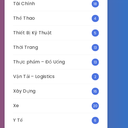
Tài Chính
18
Thể Thao
4
Thiết Bị Kỹ Thuật
5
Thời Trang
13
Thực phẩm – Đồ Uống
13
Vận Tải – Logistics
2
Xây Dựng
16
Xe
20
Y Tế
6