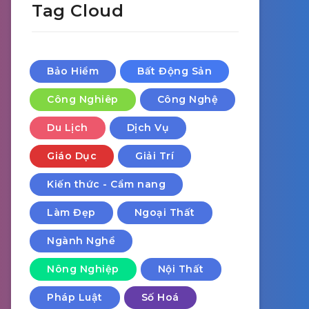
Tag Cloud
Bảo Hiểm
Bất Động Sản
Công Nghiêp
Công Nghệ
Du Lịch
Dịch Vụ
Giáo Dục
Giải Trí
Kiến thức - Cẩm nang
Làm Đẹp
Ngoại Thất
Ngành Nghề
Nông Nghiệp
Nội Thất
Pháp Luật
Số Hoá