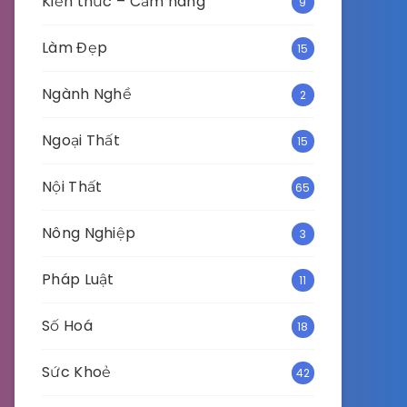
Kiến thức – Cẩm nang
9
Làm Đẹp
15
Ngành Nghề
2
Ngoại Thất
15
Nội Thất
65
Nông Nghiệp
3
Pháp Luật
11
Số Hoá
18
Sức Khoẻ
42