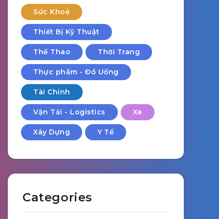
Sức Khoẻ
Thiết Bị Kỹ Thuật
Thể Thao
Thời Trang
Thực phẩm - Đồ Uống
Tài Chính
Vận Tải - Logistics
Xe
Xây Dựng
Y Tế
Categories