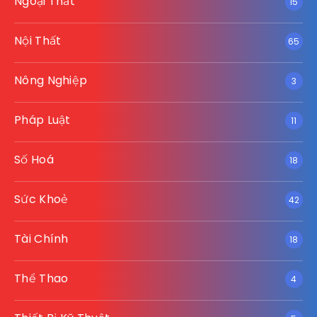
Ngoại Thất
15
Nội Thất
65
Nông Nghiệp
3
Pháp Luật
11
Số Hoá
18
Sức Khoẻ
42
Tài Chính
18
Thể Thao
4