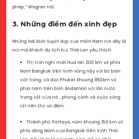
phép,” Wagner nói.
3. Những điểm đến xinh đẹp
Những bãi biển tuyệt đẹp của miền Nam nơi đây là
nơi mà khách du lịch bụi Thái Lan yêu thích.
Thị trấn nghỉ mát Hua Hin 200 km về phía
Nam Bangkok trên Vịnh vùng này với bờ biển
cát trắng, và đảo Phuket khoảng 850km về
phía nam trên biển Andaman với làn nước
trong vắt của nó , phong cảnh và cuộc sống
rất nên thơ về đêm.
Thành phố Pattaya, nằm khoảng 150 km về
phía đông Nam của Bangkok trên Vịnh Thái