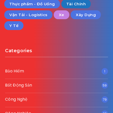
Thực phẩm - Đồ Uống
Tài Chính
Vận Tải - Logistics
Xe
Xây Dựng
Y Tế
Categories
Bảo Hiểm
1
Bất Động Sản
59
Công Nghệ
79