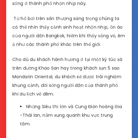
sống ở thành phố nhộn nhịp này.
Từ hồ bơi trên sân thượng sang trọng chúng ta
có thể nhìn thấy cảnh sinh hoạt nhộn nhịp, ồn ào
của người dân Bangkok, hiếm khi thấy vắng vẻ, êm
ả như các thành phố khác trên thế giới.
Cho dù du khách hành hương ở tại một ký túc xá
trên đường Khao San hay trong khách sạn 5 sao
Mandarin Oriental, du khách sẽ được trãi nghiệm
khung cảnh, đời sống người dân của thành phố
khi du lịch về đêm.
Những Siêu thị lớn và Cung Điện hoàng Gia
-Thái lan, nằm xung quanh khu vực trung
tâm.