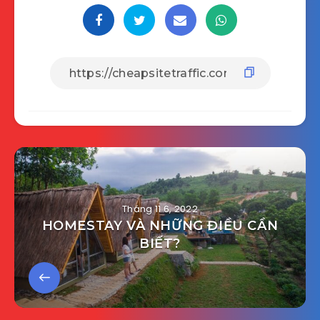
Tháng 11 6, 2022
HOMESTAY VÀ NHỮNG ĐIỀU CẦN
BIẾT?