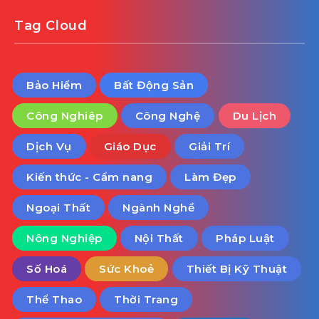
Tag Cloud
Bảo Hiểm
Bất Động Sản
Công Nghiêp
Công Nghệ
Du Lịch
Dịch Vụ
Giáo Dục
Giải Trí
Kiến thức - Cẩm nang
Làm Đẹp
Ngoại Thất
Ngành Nghề
Nông Nghiệp
Nội Thất
Pháp Luật
Số Hoá
Sức Khoẻ
Thiết Bị Kỹ Thuật
Thể Thao
Thời Trang