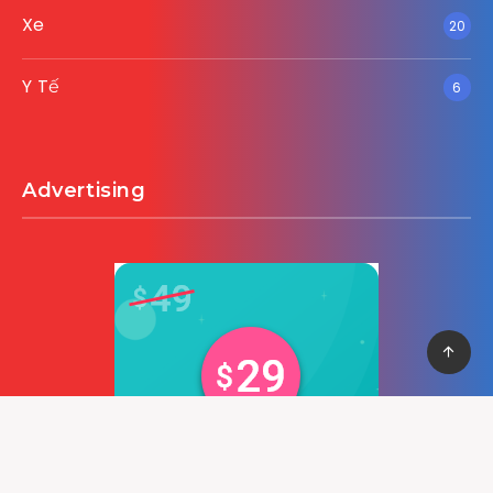
Xe
20
Y Tế
6
Advertising