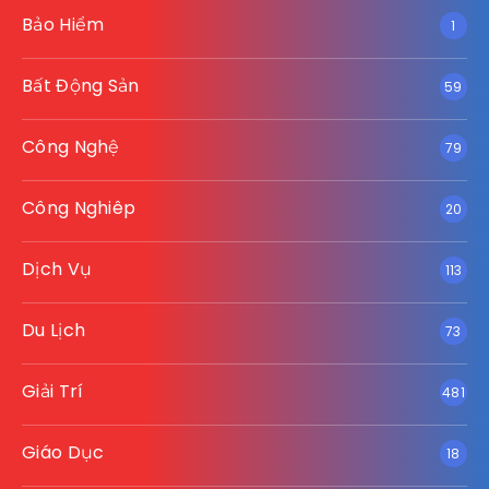
Bảo Hiểm
1
Bất Động Sản
59
Công Nghệ
79
Công Nghiêp
20
Dịch Vụ
113
Du Lịch
73
Giải Trí
481
Giáo Dục
18