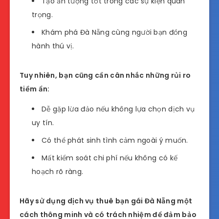
Tạo ấn tượng tốt trong các sự kiện quan
trọng.
Khám phá Đà Nẵng cùng người bạn đồng
hành thú vị.
Tuy nhiên, bạn cũng cần cân nhắc những rủi ro
tiềm ẩn:
Dễ gặp lừa đảo nếu không lựa chọn dịch vụ
uy tín.
Có thể phát sinh tình cảm ngoài ý muốn.
Mất kiểm soát chi phí nếu không có kế
hoạch rõ ràng.
Hãy sử dụng dịch vụ thuê bạn gái Đà Nẵng một
cách thông minh và có trách nhiệm để đảm bảo