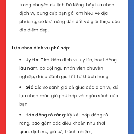
trong chuyến du lịch Đà Nẵng, hãy lựa chọn
dịch vụ cung cấp bạn gái am hiểu về địa
phương, có khả năng dẫn dắt và giới thiệu các
địa điểm đẹp.
Lựa chọn dịch vụ phù hợp:
Uy tín:
Tìm kiếm dịch vụ uy tín, hoạt động
lâu năm, có đội ngũ nhân viên chuyên
nghiệp, được đánh giá tốt từ khách hàng.
Giá cả:
So sánh giá cả giữa các dịch vụ để
lựa chọn mức giá phù hợp với ngân sách của
bạn.
Hợp đồng rõ ràng:
Ký kết hợp đồng rõ
ràng, bao gồm các điều khoản như thời
gian, dịch vụ, giá cả, trách nhiệm,…