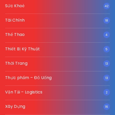
Sức Khoẻ
42
Tài Chính
18
Thể Thao
4
Thiết Bị Kỹ Thuật
5
Thời Trang
13
Thực phẩm – Đồ Uống
13
Vận Tải – Logistics
2
Xây Dựng
16