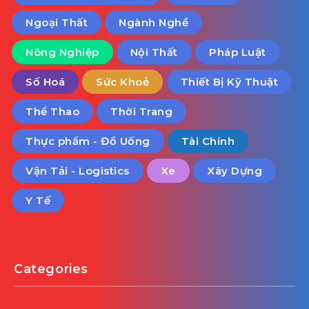
Ngoại Thất
Ngành Nghề
Nông Nghiệp
Nội Thất
Pháp Luật
Số Hoá
Sức Khoẻ
Thiết Bị Kỹ Thuật
Thể Thao
Thời Trang
Thực phẩm - Đồ Uống
Tài Chính
Vận Tải - Logistics
Xe
Xây Dựng
Y Tế
Categories