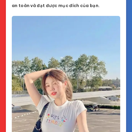
an toàn và đạt được mục đích của bạn.