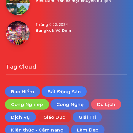
Việt Nam: Hơn cả một chuyến du lịch
Tháng 6 22, 2024
Bangkok Về Đêm
Tag Cloud
Bảo Hiểm
Bất Động Sản
Công Nghiêp
Công Nghệ
Du Lịch
Dịch Vụ
Giáo Dục
Giải Trí
Kiến thức - Cẩm nang
Làm Đẹp