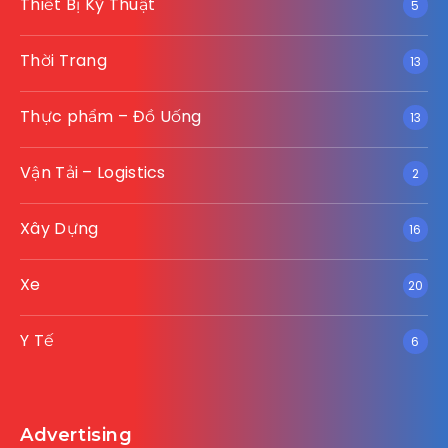
Thiết Bị Kỹ Thuật
5
Thời Trang
13
Thực phẩm – Đồ Uống
13
Vận Tải – Logistics
2
Xây Dựng
16
Xe
20
Y Tế
6
Advertising