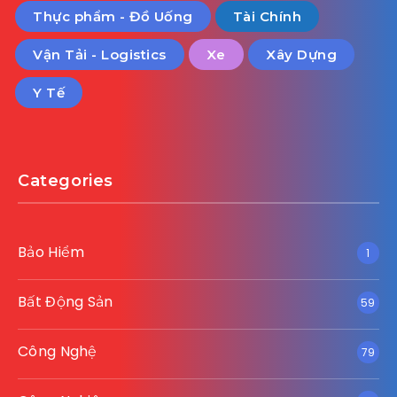
Thực phẩm - Đồ Uống
Tài Chính
Vận Tải - Logistics
Xe
Xây Dựng
Y Tế
Categories
Bảo Hiểm
1
Bất Động Sản
59
Công Nghệ
79