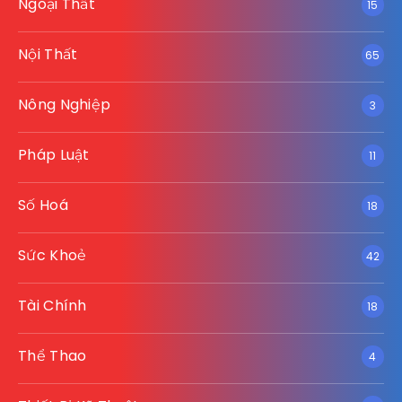
Ngoại Thất
15
Nội Thất
65
Nông Nghiệp
3
Pháp Luật
11
Số Hoá
18
Sức Khoẻ
42
Tài Chính
18
Thể Thao
4