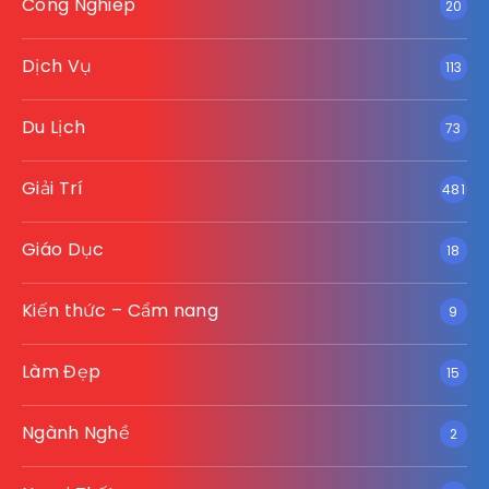
Công Nghiêp
20
Dịch Vụ
113
Du Lịch
73
Giải Trí
481
Giáo Dục
18
Kiến thức – Cẩm nang
9
Làm Đẹp
15
Ngành Nghề
2