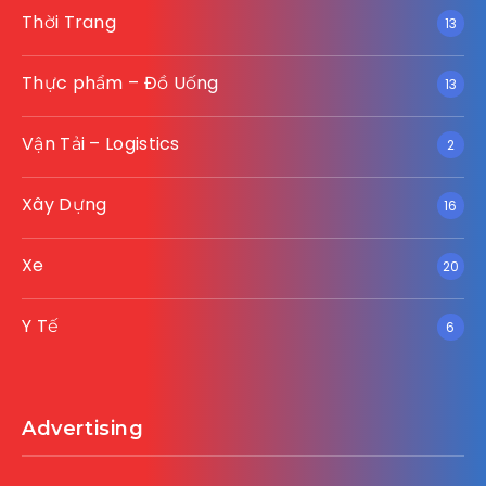
Thời Trang
13
Thực phẩm – Đồ Uống
13
Vận Tải – Logistics
2
Xây Dựng
16
Xe
20
Y Tế
6
Advertising