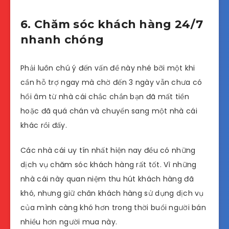
6. Chăm sóc khách hàng 24/7
nhanh chóng
Phải luôn chú ý đến vấn đề này nhé bỡi một khi
cần hỗ trợ ngay mà chờ đến 3 ngày vẫn chưa có
hồi âm từ nhà cái chắc chắn bạn đã mất tiền
hoặc đã quá chán và chuyển sang một nhà cái
khác rồi đấy.
Các nhà cái uy tín nhất hiện nay đều có những
dịch vụ chăm sóc khách hàng rất tốt. Vì những
nhà cái này quan niệm thu hút khách hàng đã
khó, nhưng giữ chân khách hàng sử dụng dịch vụ
của mình càng khó hơn trong thời buổi người bán
nhiều hơn người mua này.