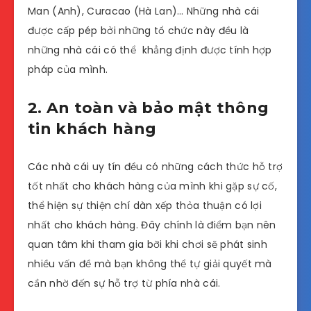
Man (Anh), Curacao (Hà Lan)… Những nhà cái
được cấp pép bởi những tổ chức này đều là
những nhà cái có thể khẳng định được tính hợp
pháp của mình.
2. An toàn và bảo mật thông
tin khách hàng
Các nhà cái uy tín đều có những cách thức hỗ trợ
tốt nhất cho khách hàng của mình khi gặp sự cố,
thể hiện sự thiện chí dàn xếp thỏa thuận có lợi
nhất cho khách hàng. Đây chính là điểm bạn nên
quan tâm khi tham gia bỡi khi chơi sẽ phát sinh
nhiều vấn đề mà bạn không thể tự giải quyết mà
cần nhờ đến sự hỗ trợ từ phía nhà cái.