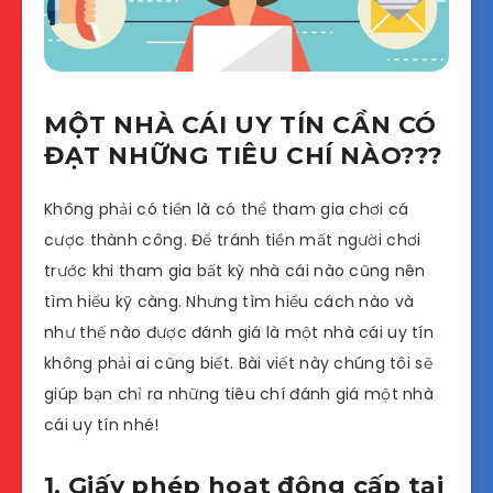
MỘT NHÀ CÁI UY TÍN CẦN CÓ
ĐẠT NHỮNG TIÊU CHÍ NÀO???
Không phải có tiền là có thể tham gia chơi cá
cược thành công. Để tránh tiền mất người chơi
trước khi tham gia bất kỳ nhà cái nào cũng nên
tìm hiểu kỹ càng. Nhưng tìm hiểu cách nào và
như thế nào được đánh giá là một nhà cái uy tín
không phải ai cũng biết. Bài viết này chúng tôi sẽ
giúp bạn chỉ ra những tiêu chí đánh giá một nhà
cái uy tín nhé!
1. Giấy phép hoạt động cấp tại