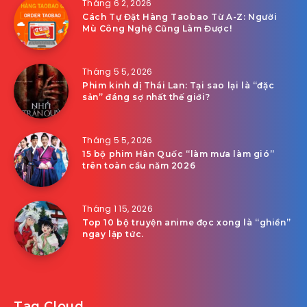
Tháng 6 2, 2026
Cách Tự Đặt Hàng Taobao Từ A-Z: Người
Mù Công Nghệ Cũng Làm Được!
Tháng 5 5, 2026
Phim kinh dị Thái Lan: Tại sao lại là “đặc
sản” đáng sợ nhất thế giới?
Tháng 5 5, 2026
15 bộ phim Hàn Quốc “làm mưa làm gió”
trên toàn cầu năm 2026
Tháng 1 15, 2026
Top 10 bộ truyện anime đọc xong là “ghiền”
ngay lập tức.
Tag Cloud