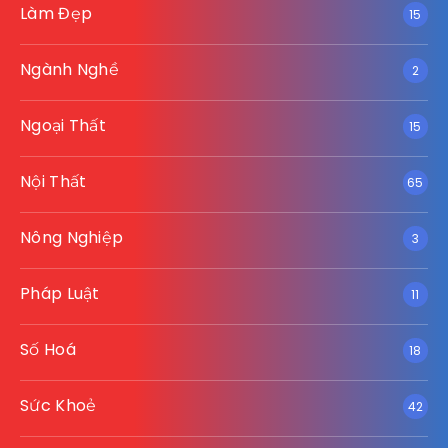
Làm Đẹp
15
Ngành Nghề
2
Ngoại Thất
15
Nội Thất
65
Nông Nghiệp
3
Pháp Luật
11
Số Hoá
18
Sức Khoẻ
42