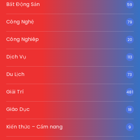
Bất Động Sản
59
Công Nghệ
79
Công Nghiêp
20
Dịch Vụ
113
Du Lịch
73
Giải Trí
481
Giáo Dục
18
Kiến thức – Cẩm nang
9