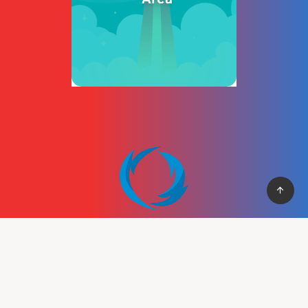
Cung cấp thệ thống PBN mạnh mẽ giúp bạn có cơ vào top
nhanh chống, với hơn 100+ domain VN , và domain quốc tế, hỗ
trợ 30+ lĩnh vực khác nhau.
Liên hệ :
support@pbn24h.com