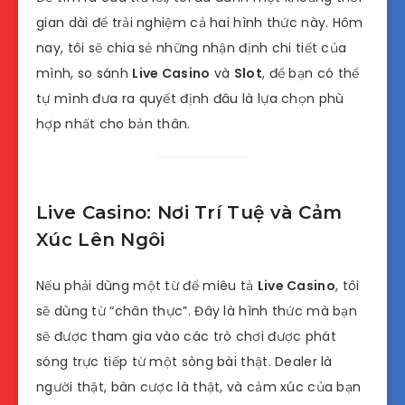
gian dài để trải nghiệm cả hai hình thức này. Hôm
nay, tôi sẽ chia sẻ những nhận định chi tiết của
mình, so sánh
Live Casino
và
Slot
, để bạn có thể
tự mình đưa ra quyết định đâu là lựa chọn phù
hợp nhất cho bản thân.
Live Casino: Nơi Trí Tuệ và Cảm
Xúc Lên Ngôi
Nếu phải dùng một từ để miêu tả
Live Casino
, tôi
sẽ dùng từ “chân thực”. Đây là hình thức mà bạn
sẽ được tham gia vào các trò chơi được phát
sóng trực tiếp từ một sòng bài thật. Dealer là
người thật, bàn cược là thật, và cảm xúc của bạn