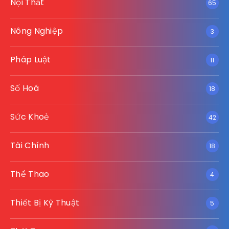
Nội Thất
65
Nông Nghiệp
3
Pháp Luật
11
Số Hoá
18
Sức Khoẻ
42
Tài Chính
18
Thể Thao
4
Thiết Bị Kỹ Thuật
5