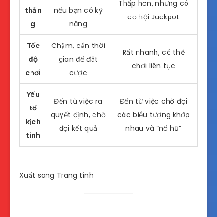
Thấp hơn, nhưng có
thắn
nếu bạn có kỹ
cơ hội Jackpot
g
năng
Tốc
Chậm, cần thời
Rất nhanh, có thể
độ
gian để đặt
chơi liên tục
chơi
cược
Yếu
Đến từ việc ra
Đến từ việc chờ đợi
tố
quyết định, chờ
các biểu tượng khớp
kịch
đợi kết quả
nhau và “nổ hũ”
tính
Xuất sang Trang tính