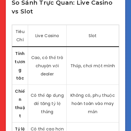
So Sánh Trực Quan: Live Casino
vs Slot
Tiêu
Live Casino
Slot
Chí
Tính
Cao, có thể trò
tươn
chuyện với
Thấp, chơi một mình
g
dealer
tác
Chiế
Có thể áp dụng
Không có, phụ thuộc
n
để tăng tỷ lệ
hoàn toàn vào may
thuậ
thắng
mắn
t
Tỷ lệ
Có thể cao hơn