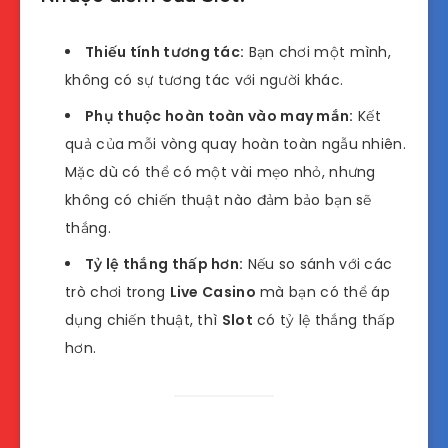
Thiếu tính tương tác:
Bạn chơi một mình,
không có sự tương tác với người khác.
Phụ thuộc hoàn toàn vào may mắn:
Kết
quả của mỗi vòng quay hoàn toàn ngẫu nhiên.
Mặc dù có thể có một vài mẹo nhỏ, nhưng
không có chiến thuật nào đảm bảo bạn sẽ
thắng.
Tỷ lệ thắng thấp hơn:
Nếu so sánh với các
trò chơi trong
Live Casino
mà bạn có thể áp
dụng chiến thuật, thì
Slot
có tỷ lệ thắng thấp
hơn.