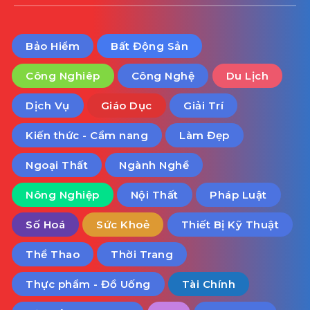
Bảo Hiểm
Bất Động Sản
Công Nghiêp
Công Nghệ
Du Lịch
Dịch Vụ
Giáo Dục
Giải Trí
Kiến thức - Cẩm nang
Làm Đẹp
Ngoại Thất
Ngành Nghề
Nông Nghiệp
Nội Thất
Pháp Luật
Số Hoá
Sức Khoẻ
Thiết Bị Kỹ Thuật
Thể Thao
Thời Trang
Thực phẩm - Đồ Uống
Tài Chính