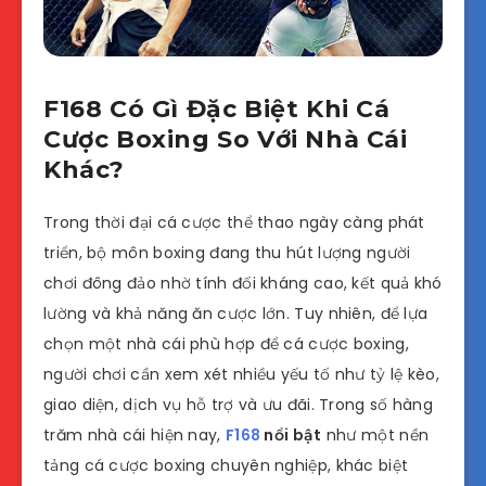
F168 Có Gì Đặc Biệt Khi Cá
Cược Boxing So Với Nhà Cái
Khác?
Trong thời đại cá cược thể thao ngày càng phát
triển, bộ môn boxing đang thu hút lượng người
chơi đông đảo nhờ tính đối kháng cao, kết quả khó
lường và khả năng ăn cược lớn. Tuy nhiên, để lựa
chọn một nhà cái phù hợp để cá cược boxing,
người chơi cần xem xét nhiều yếu tố như tỷ lệ kèo,
giao diện, dịch vụ hỗ trợ và ưu đãi. Trong số hàng
trăm nhà cái hiện nay,
F168
nổi bật
như một nền
tảng cá cược boxing chuyên nghiệp, khác biệt