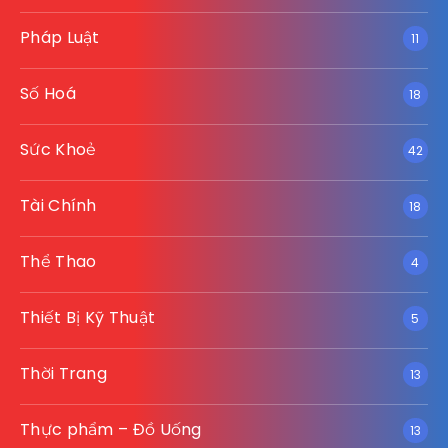
Pháp Luật
11
Số Hoá
18
Sức Khoẻ
42
Tài Chính
18
Thể Thao
4
Thiết Bị Kỹ Thuật
5
Thời Trang
13
Thực phẩm – Đồ Uống
13