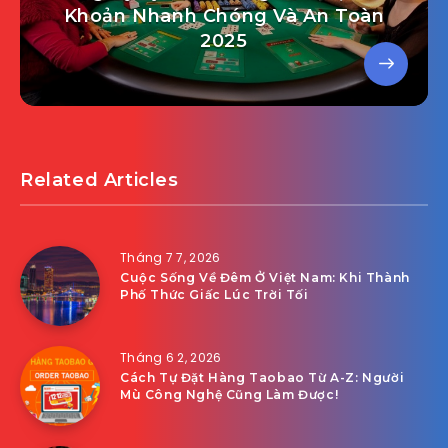
Khoản Nhanh Chóng Và An Toàn
2025
Related Articles
Tháng 7 7, 2026
Cuộc Sống Về Đêm Ở Việt Nam: Khi Thành
Phố Thức Giấc Lúc Trời Tối
Tháng 6 2, 2026
Cách Tự Đặt Hàng Taobao Từ A-Z: Người
Mù Công Nghệ Cũng Làm Được!