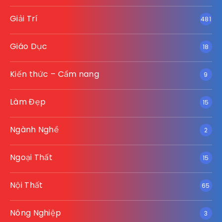
Giải Trí
481
Giáo Dục
18
Kiến thức – Cẩm nang
9
Làm Đẹp
15
Ngành Nghề
2
Ngoại Thất
15
Nội Thất
65
Nông Nghiệp
3