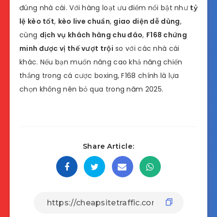
đúng nhà cái. Với hàng loạt ưu điểm nổi bật như
tỷ
lệ kèo tốt
,
kèo live chuẩn
,
giao diện dễ dùng
,
cùng
dịch vụ khách hàng chu đáo
,
F168 chứng
minh được vị thế vượt trội
so với các nhà cái
khác. Nếu bạn muốn nâng cao khả năng chiến
thắng trong cá cược boxing, F168 chính là lựa
chọn không nên bỏ qua trong năm 2025.
Share Article: