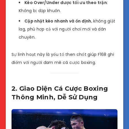
Kèo Over/Under được tối ưu theo trận
:
Không bị dập khuôn.
Cập nhật kèo nhanh và ổn định
, không giật
lag, phù hợp cả với người chơi mới và dân
chuyên.
Sự linh hoạt này là yếu tố then chốt giúp F168 ghi
điểm với người đam mê cá cược boxing.
2. Giao Diện Cá Cược Boxing
Thông Minh, Dễ Sử Dụng