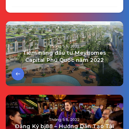
Tháng 5 5, 2022
Tiềm năng đầu tư Meyhomes
Capital Phú Quốc năm 2022
Tháng 5 5, 2022
Đăng Ký bj88 – Hướng Dẫn Tạo Tài