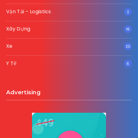
Vận Tải – Logistics
2
Xây Dựng
16
Xe
20
Y Tế
6
Advertising