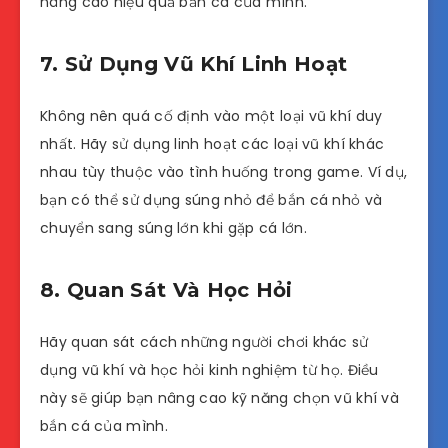
nâng cao hiệu quả bắn cá của mình.
7. Sử Dụng Vũ Khí Linh Hoạt
Không nên quá cố định vào một loại vũ khí duy
nhất. Hãy sử dụng linh hoạt các loại vũ khí khác
nhau tùy thuộc vào tình huống trong game. Ví dụ,
bạn có thể sử dụng súng nhỏ để bắn cá nhỏ và
chuyển sang súng lớn khi gặp cá lớn.
8. Quan Sát Và Học Hỏi
Hãy quan sát cách những người chơi khác sử
dụng vũ khí và học hỏi kinh nghiệm từ họ. Điều
này sẽ giúp bạn nâng cao kỹ năng chọn vũ khí và
bắn cá của mình.