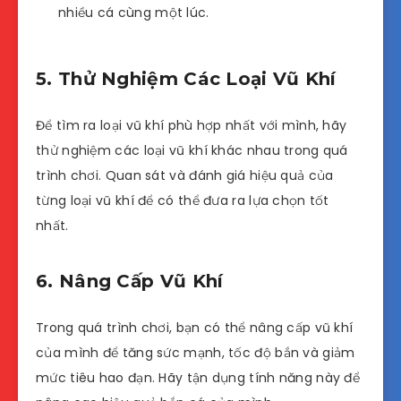
nhiều cá cùng một lúc.
5. Thử Nghiệm Các Loại Vũ Khí
Để tìm ra loại vũ khí phù hợp nhất với mình, hãy
thử nghiệm các loại vũ khí khác nhau trong quá
trình chơi. Quan sát và đánh giá hiệu quả của
từng loại vũ khí để có thể đưa ra lựa chọn tốt
nhất.
6. Nâng Cấp Vũ Khí
Trong quá trình chơi, bạn có thể nâng cấp vũ khí
của mình để tăng sức mạnh, tốc độ bắn và giảm
mức tiêu hao đạn. Hãy tận dụng tính năng này để