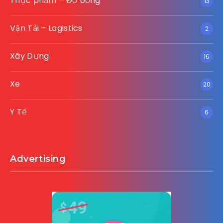
Thực phẩm – Đồ Uống
13
Vận Tải – Logistics
2
Xây Dựng
16
Xe
20
Y Tế
6
Advertising