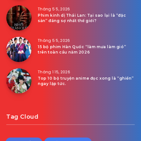
Tháng 5 5, 2026
Phim kinh dị Thái Lan: Tại sao lại là “đặc
sản” đáng sợ nhất thế giới?
Tháng 5 5, 2026
15 bộ phim Hàn Quốc “làm mưa làm gió”
trên toàn cầu năm 2026
Tháng 1 15, 2026
Top 10 bộ truyện anime đọc xong là “ghiền”
ngay lập tức.
Tag Cloud