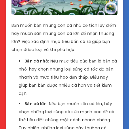
Bạn muốn bắn những con cá nhỏ để tích lũy điểm
hay muốn săn những con cá lớn để nhận thưởng
lớn? Việc xác định mục tiêu bắn cá sẽ giúp bạn
chọn được loại vũ khí phù hợp.
Bắn cá nhỏ
: Nếu mục tiêu của bạn là bắn cá
nhỏ, hãy chọn những loại súng có tốc độ bắn
nhanh và mức tiêu hao đạn thấp. Điều này
giúp bạn bắn được nhiều cá hơn và tiết kiệm
đạn.
Bắn cá lớn
: Nếu bạn muốn săn cá lớn, hãy
chọn những loại súng có sức mạnh cao để có
thể tiêu diệt chúng một cách nhanh chóng.
Tuy nhiên, những loại súng này thường có