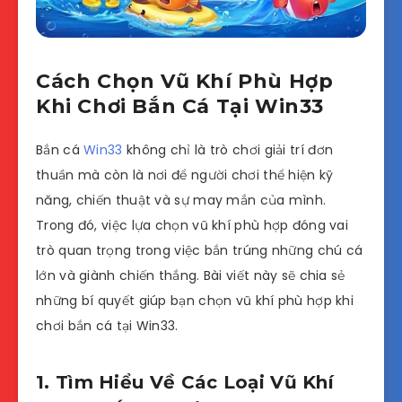
Cách Chọn Vũ Khí Phù Hợp
Khi Chơi Bắn Cá Tại Win33
Bắn cá
Win33
không chỉ là trò chơi giải trí đơn
thuần mà còn là nơi để người chơi thể hiện kỹ
năng, chiến thuật và sự may mắn của mình.
Trong đó, việc lựa chọn vũ khí phù hợp đóng vai
trò quan trọng trong việc bắn trúng những chú cá
lớn và giành chiến thắng. Bài viết này sẽ chia sẻ
những bí quyết giúp bạn chọn vũ khí phù hợp khi
chơi bắn cá tại Win33.
1. Tìm Hiểu Về Các Loại Vũ Khí