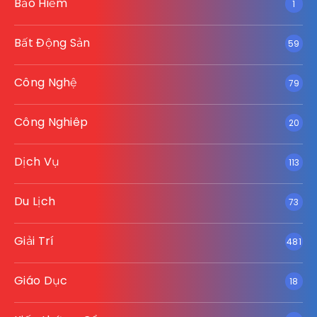
Bảo Hiểm
1
Bất Động Sản
59
Công Nghệ
79
Công Nghiêp
20
Dịch Vụ
113
Du Lịch
73
Giải Trí
481
Giáo Dục
18