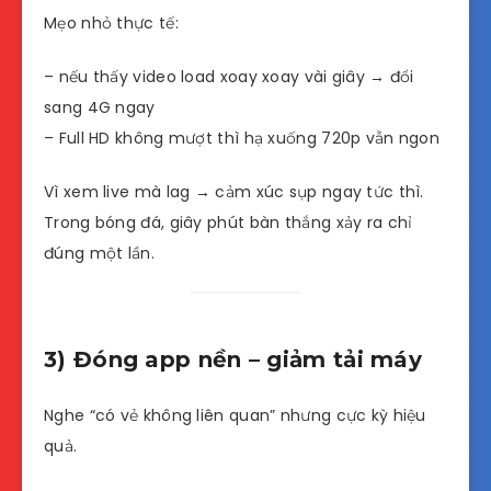
Mẹo nhỏ thực tế:
– nếu thấy video load xoay xoay vài giây → đổi
sang 4G ngay
– Full HD không mượt thì hạ xuống 720p vẫn ngon
Vì xem live mà lag → cảm xúc sụp ngay tức thì.
Trong bóng đá, giây phút bàn thắng xảy ra chỉ
đúng một lần.
3) Đóng app nền – giảm tải máy
Nghe “có vẻ không liên quan” nhưng cực kỳ hiệu
quả.