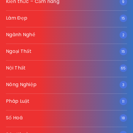
Kiến thức – Cẩm nang
9
Làm Đẹp
15
Ngành Nghề
2
Ngoại Thất
15
Nội Thất
65
Nông Nghiệp
3
Pháp Luật
11
Số Hoá
18