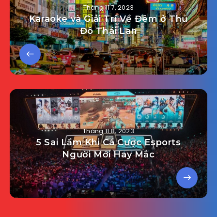
Tháng 11 7, 2023
Karaoke và Giải Trí Về Đêm ở Thủ
Đô Thái Lan
Tháng 11 8, 2023
5 Sai Lầm Khi Cá Cược Esports
Người Mới Hay Mắc