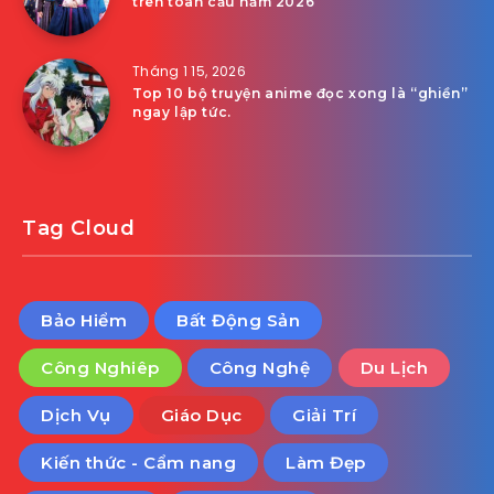
trên toàn cầu năm 2026
Tháng 1 15, 2026
Top 10 bộ truyện anime đọc xong là “ghiền”
ngay lập tức.
Tag Cloud
Bảo Hiểm
Bất Động Sản
Công Nghiêp
Công Nghệ
Du Lịch
Dịch Vụ
Giáo Dục
Giải Trí
Kiến thức - Cẩm nang
Làm Đẹp