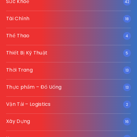
Sức Khoẻ
42
Tài Chính
18
Thể Thao
4
Thiết Bị Kỹ Thuật
5
Thời Trang
13
Thực phẩm – Đồ Uống
13
Vận Tải – Logistics
2
Xây Dựng
16