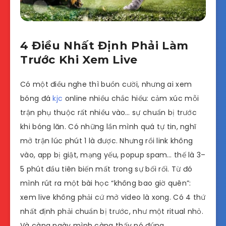
4 Điều Nhất Định Phải Làm
Trước Khi Xem Live
Có một điều nghe thì buồn cười, nhưng ai xem
bóng đá
kjc
online nhiều chắc hiểu: cảm xúc mỗi
trận phụ thuộc rất nhiều vào… sự chuẩn bị trước
khi bóng lăn. Có những lần mình quá tự tin, nghĩ
mở trận lúc phút 1 là được. Nhưng rồi link không
vào, app bị giật, mạng yếu, popup spam… thế là 3–
5 phút đầu tiên biến mất trong sự bối rối. Từ đó
mình rút ra một bài học “không bao giờ quên”:
xem live không phải cứ mở video là xong. Có 4 thứ
nhất định phải chuẩn bị trước, như một ritual nhỏ.
Và càng ngày mình càng thấy nó đúng.