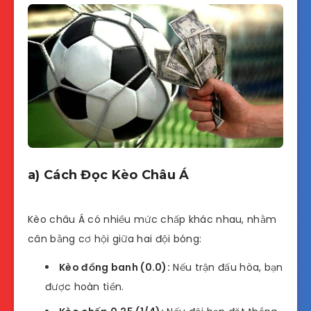
a) Cách Đọc Kèo Châu Á
Kèo châu Á có nhiều mức chấp khác nhau, nhằm
cân bằng cơ hội giữa hai đội bóng:
Kèo đồng banh (0.0):
Nếu trận đấu hòa, bạn
được hoàn tiền.