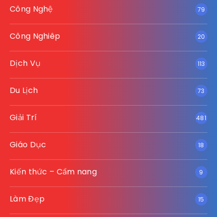
Công Nghệ
79
Công Nghiêp
20
Dịch Vụ
113
Du Lịch
73
Giải Trí
481
Giáo Dục
18
Kiến thức – Cẩm nang
9
Làm Đẹp
15