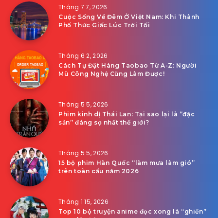
Tháng 7 7, 2026
Cuộc Sống Về Đêm Ở Việt Nam: Khi Thành
Phố Thức Giấc Lúc Trời Tối
Tháng 6 2, 2026
Cách Tự Đặt Hàng Taobao Từ A-Z: Người
Mù Công Nghệ Cũng Làm Được!
Tháng 5 5, 2026
Phim kinh dị Thái Lan: Tại sao lại là “đặc
sản” đáng sợ nhất thế giới?
Tháng 5 5, 2026
15 bộ phim Hàn Quốc “làm mưa làm gió”
trên toàn cầu năm 2026
Tháng 1 15, 2026
Top 10 bộ truyện anime đọc xong là “ghiền”