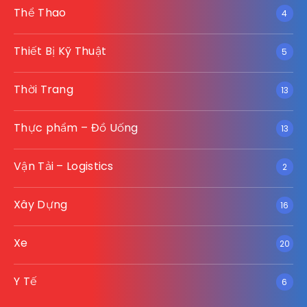
Thể Thao
4
Thiết Bị Kỹ Thuật
5
Thời Trang
13
Thực phẩm – Đồ Uống
13
Vận Tải – Logistics
2
Xây Dựng
16
Xe
20
Y Tế
6