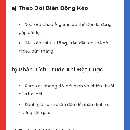
a) Theo Dõi Biến Động Kèo
Nếu kèo châu Á
giảm
, có thể đội đó đang
gặp bất lợi.
Nếu kèo tài xỉu
tăng
, trận đấu có thể có
nhiều bàn thắng.
b) Phân Tích Trước Khi Đặt Cược
Xem xét phong độ, đội hình và chiến thuật
của hai đội.
Đánh giá lịch sử đối đầu để nhận định xu
hướng kết quả.