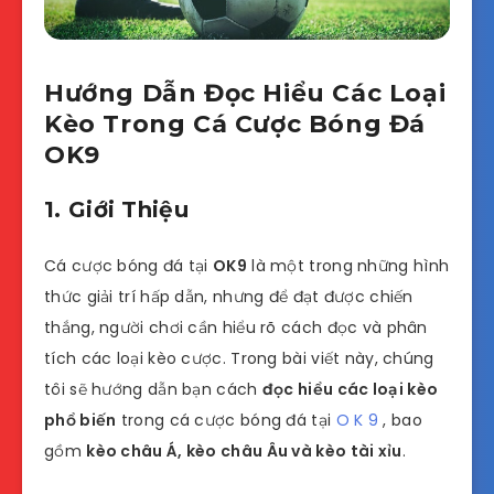
Hướng Dẫn Đọc Hiểu Các Loại
Kèo Trong Cá Cược Bóng Đá
OK9
1. Giới Thiệu
Cá cược bóng đá tại
OK9
là một trong những hình
thức giải trí hấp dẫn, nhưng để đạt được chiến
thắng, người chơi cần hiểu rõ cách đọc và phân
tích các loại kèo cược. Trong bài viết này, chúng
tôi sẽ hướng dẫn bạn cách
đọc hiểu các loại kèo
phổ biến
trong cá cược bóng đá tại
O K 9
, bao
gồm
kèo châu Á, kèo châu Âu và kèo tài xỉu
.