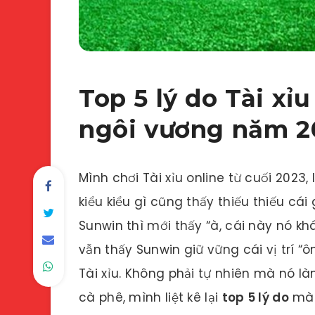
Top 5 lý do Tài xỉ
ngôi vương năm 2
Mình chơi Tài xỉu online từ cuối 2023
kiểu kiểu gì cũng thấy thiếu thiếu cá
Sunwin thì mới thấy “à, cái này nó kh
vẫn thấy Sunwin giữ vững cái vị trí “
Tài xỉu. Không phải tự nhiên mà nó l
cà phê, mình liệt kê lại
top 5 lý do
mà 