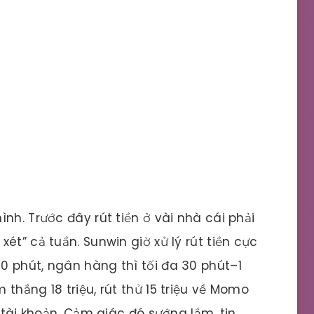
nh. Trước đây rút tiền ở vài nhà cái phải
ét” cả tuần. Sunwin giờ xử lý rút tiền cực
 phút, ngân hàng thì tối đa 30 phút–1
thắng 18 triệu, rút thử 15 triệu về Momo
o tài khoản. Cảm giác đó sướng lắm, tin