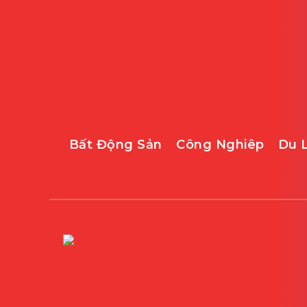
Bất Động Sản
Công Nghiêp
Du 