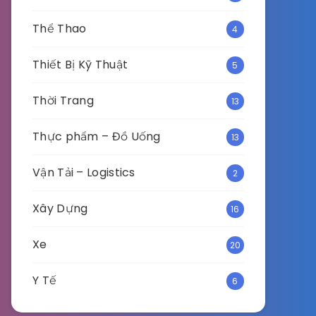
Thể Thao
4
Thiết Bị Kỹ Thuật
5
Thời Trang
13
Thực phẩm – Đồ Uống
13
Vận Tải – Logistics
2
Xây Dựng
16
Xe
20
Y Tế
6