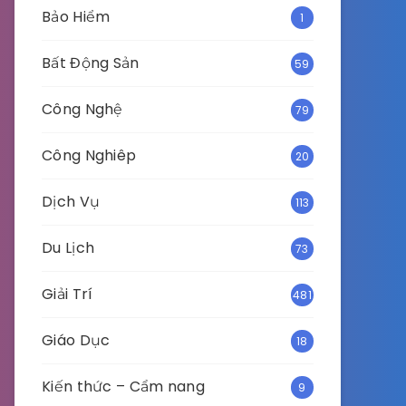
Bảo Hiểm
1
Bất Động Sản
59
Công Nghệ
79
Công Nghiêp
20
Dịch Vụ
113
Du Lịch
73
Giải Trí
481
Giáo Dục
18
Kiến thức – Cẩm nang
9