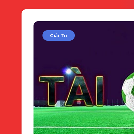
Giải Trí