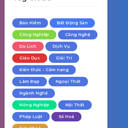
Bảo Hiểm
Bất Động Sản
Công Nghiêp
Công Nghệ
Du Lịch
Dịch Vụ
Giáo Dục
Giải Trí
Kiến thức - Cẩm nang
Làm Đẹp
Ngoại Thất
Ngành Nghề
Nông Nghiệp
Nội Thất
Pháp Luật
Số Hoá