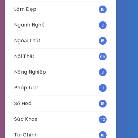
Làm Đẹp
15
Ngành Nghề
2
Ngoại Thất
15
Nội Thất
65
Nông Nghiệp
3
Pháp Luật
11
Số Hoá
18
Sức Khoẻ
42
Tài Chính
18