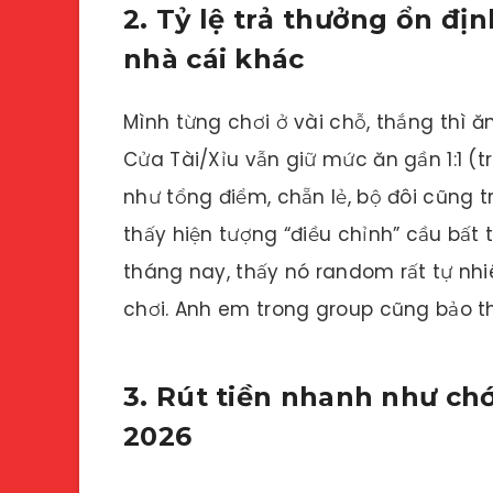
2. Tỷ lệ trả thưởng ổn đị
nhà cái khác
Mình từng chơi ở vài chỗ, thắng thì ăn
Cửa Tài/Xỉu vẫn giữ mức ăn gần 1:1 (
như tổng điểm, chẵn lẻ, bộ đôi cũng 
thấy hiện tượng “điều chỉnh” cầu bất 
tháng nay, thấy nó random rất tự nhi
chơi. Anh em trong group cũng bảo t
3. Rút tiền nhanh như ch
2026