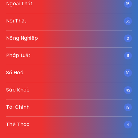
Ngoại Thất
15
Nội Thất
65
Nông Nghiệp
3
Pháp Luật
11
Số Hoá
18
Sức Khoẻ
42
Tài Chính
18
Thể Thao
4