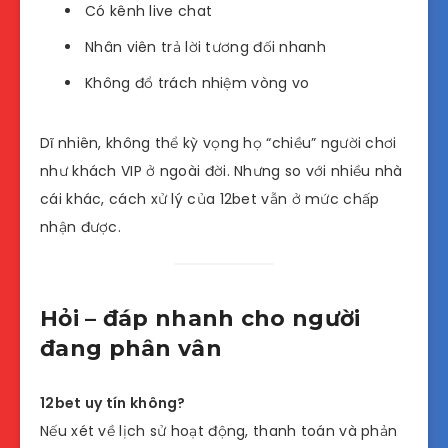
Có kênh live chat
Nhân viên trả lời tương đối nhanh
Không đổ trách nhiệm vòng vo
Dĩ nhiên, không thể kỳ vọng họ “chiều” người chơi
như khách VIP ở ngoài đời. Nhưng so với nhiều nhà
cái khác, cách xử lý của 12bet vẫn ở mức chấp
nhận được.
Hỏi – đáp nhanh cho người
đang phân vân
12bet uy tín không?
Nếu xét về lịch sử hoạt động, thanh toán và phản