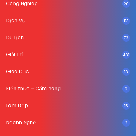
Công Nghiêp
20
Dịch Vụ
113
Du Lịch
73
Giải Trí
481
Giáo Dục
18
Kiến thức – Cẩm nang
9
Làm Đẹp
15
Ngành Nghề
2