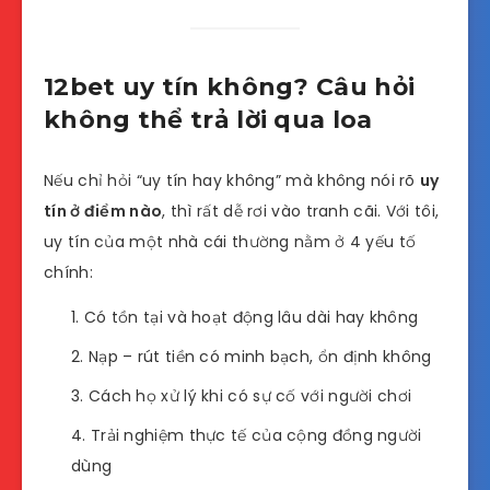
12bet uy tín không? Câu hỏi
không thể trả lời qua loa
Nếu chỉ hỏi “uy tín hay không” mà không nói rõ
uy
tín ở điểm nào
, thì rất dễ rơi vào tranh cãi. Với tôi,
uy tín của một nhà cái thường nằm ở 4 yếu tố
chính:
Có tồn tại và hoạt động lâu dài hay không
Nạp – rút tiền có minh bạch, ổn định không
Cách họ xử lý khi có sự cố với người chơi
Trải nghiệm thực tế của cộng đồng người
dùng