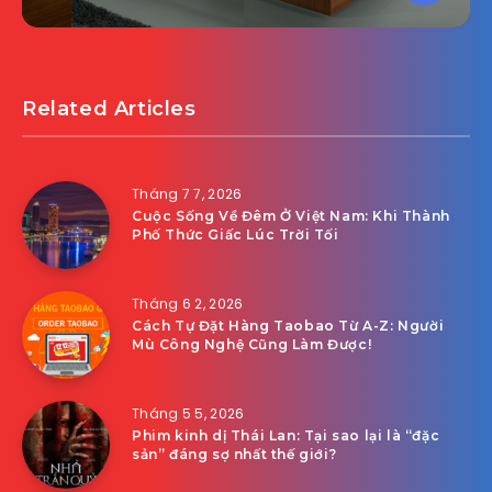
Related Articles
Tháng 7 7, 2026
Cuộc Sống Về Đêm Ở Việt Nam: Khi Thành
Phố Thức Giấc Lúc Trời Tối
Tháng 6 2, 2026
Cách Tự Đặt Hàng Taobao Từ A-Z: Người
Mù Công Nghệ Cũng Làm Được!
Tháng 5 5, 2026
Phim kinh dị Thái Lan: Tại sao lại là “đặc
sản” đáng sợ nhất thế giới?