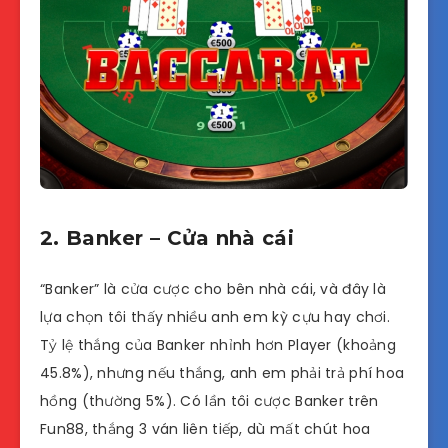
2. Banker – Cửa nhà cái
“Banker” là cửa cược cho bên nhà cái, và đây là
lựa chọn tôi thấy nhiều anh em kỳ cựu hay chơi.
Tỷ lệ thắng của Banker nhỉnh hơn Player (khoảng
45.8%), nhưng nếu thắng, anh em phải trả phí hoa
hồng (thường 5%). Có lần tôi cược Banker trên
Fun88, thắng 3 ván liên tiếp, dù mất chút hoa