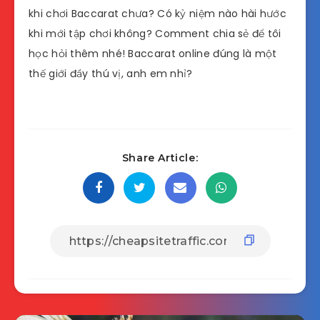
khi chơi Baccarat chưa? Có kỷ niệm nào hài hước
khi mới tập chơi không? Comment chia sẻ để tôi
học hỏi thêm nhé! Baccarat online đúng là một
thế giới đầy thú vị, anh em nhỉ?
Share Article: