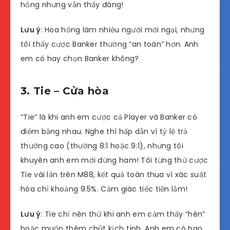
hồng nhưng vẫn thấy đáng!
Lưu ý
: Hoa hồng làm nhiều người mới ngại, nhưng
tôi thấy cược Banker thường “an toàn” hơn. Anh
em có hay chọn Banker không?
3. Tie – Cửa hòa
“Tie” là khi anh em cược cả Player và Banker có
điểm bằng nhau. Nghe thì hấp dẫn vì tỷ lệ trả
thưởng cao (thường 8:1 hoặc 9:1), nhưng tôi
khuyên anh em mới đừng ham! Tôi từng thử cược
Tie vài lần trên M88, kết quả toàn thua vì xác suất
hòa chỉ khoảng 9.5%. Cảm giác tiếc tiền lắm!
Lưu ý
: Tie chỉ nên thử khi anh em cảm thấy “hên”
hoặc muốn thêm chút kịch tính. Anh em có bao