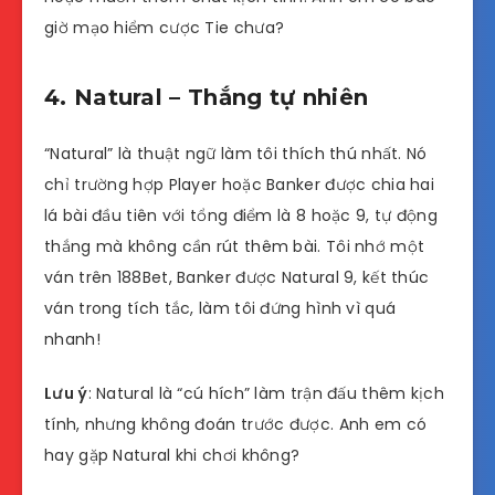
giờ mạo hiểm cược Tie chưa?
4. Natural – Thắng tự nhiên
“Natural” là thuật ngữ làm tôi thích thú nhất. Nó
chỉ trường hợp Player hoặc Banker được chia hai
lá bài đầu tiên với tổng điểm là 8 hoặc 9, tự động
thắng mà không cần rút thêm bài. Tôi nhớ một
ván trên 188Bet, Banker được Natural 9, kết thúc
ván trong tích tắc, làm tôi đứng hình vì quá
nhanh!
Lưu ý
: Natural là “cú hích” làm trận đấu thêm kịch
tính, nhưng không đoán trước được. Anh em có
hay gặp Natural khi chơi không?