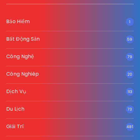
Bảo Hiểm
1
Bất Động Sản
59
Công Nghệ
79
Công Nghiêp
20
Dịch Vụ
113
Du Lịch
73
Giải Trí
481