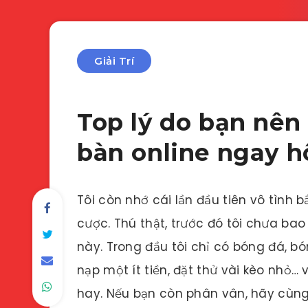
Giải Trí
Top lý do bạn nên
bàn online ngay 
Tôi còn nhớ cái lần đầu tiên vô tình
cược. Thú thật, trước đó tôi chưa ba
này. Trong đầu tôi chỉ có bóng đá, bón
nạp một ít tiền, đặt thử vài kèo nhỏ… 
hay. Nếu bạn còn phân vân, hãy cùng