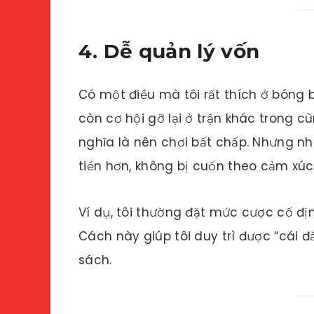
4. Dễ quản lý vốn
Có một điều mà tôi rất thích ở bóng 
còn cơ hội gỡ lại ở trận khác trong c
nghĩa là nên chơi bất chấp. Nhưng nh
tiền hơn, không bị cuốn theo cảm xúc
Ví dụ, tôi thường đặt mức cược cố đị
Cách này giúp tôi duy trì được “cái đ
sách.