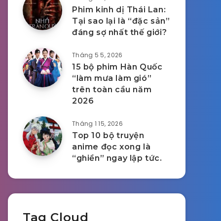
Phim kinh dị Thái Lan:
Tại sao lại là “đặc sản”
đáng sợ nhất thế giới?
Tháng 5 5, 2026
15 bộ phim Hàn Quốc
“làm mưa làm gió”
trên toàn cầu năm
2026
Tháng 1 15, 2026
Top 10 bộ truyện
anime đọc xong là
“ghiền” ngay lập tức.
Tag Cloud