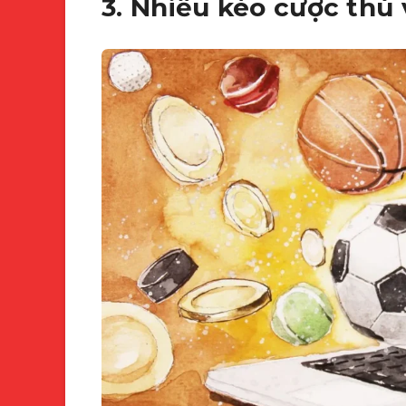
3. Nhiều kèo cược thú 