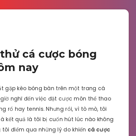
 thử cá cược bóng
hôm nay
 bắt gặp kèo bóng bàn trên một trang cá
o giờ nghĩ đến việc đặt cược môn thể thao
g rổ hay tennis. Nhưng rồi, vì tò mò, tôi
và kết quả là tôi bị cuốn hút lúc nào không
 tôi điểm qua những lý do khiến
cá cược