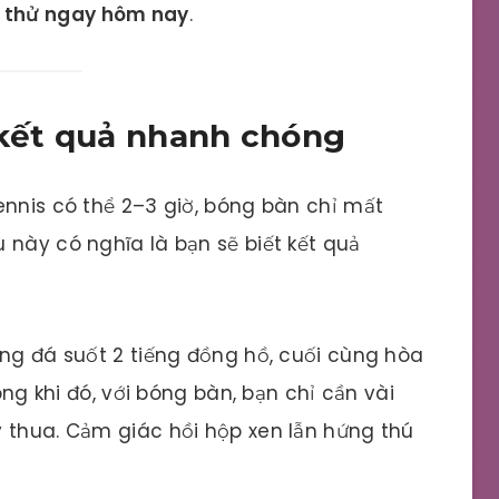
ể thử ngay hôm nay
.
 kết quả nhanh chóng
ennis có thể 2–3 giờ, bóng bàn chỉ mất
 này có nghĩa là bạn sẽ biết kết quả
óng đá suốt 2 tiếng đồng hồ, cuối cùng hòa
rong khi đó, với bóng bàn, bạn chỉ cần vài
 thua. Cảm giác hồi hộp xen lẫn hứng thú