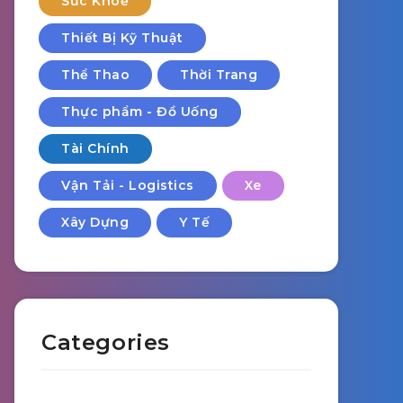
Sức Khoẻ
Thiết Bị Kỹ Thuật
Thể Thao
Thời Trang
Thực phẩm - Đồ Uống
Tài Chính
Vận Tải - Logistics
Xe
Xây Dựng
Y Tế
Categories