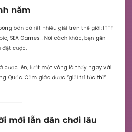
anh năm
ng bàn có rất nhiều giải trên thế giới: ITTF
mpic, SEA Games… Nói cách khác, bạn gần
à đặt cược.
á cược lên, lướt một vòng là thấy ngay vài
g Quốc. Cảm giác được “giải trí tức thì”
i mới lẫn dân chơi lâu