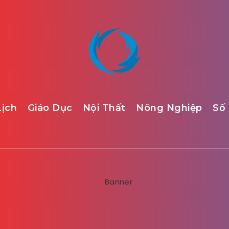
Lịch
Giáo Dục
Nội Thất
Nông Nghiệp
Số