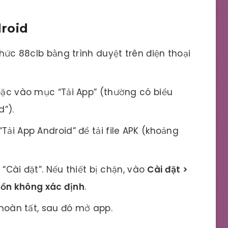
roid
thức 88clb bằng trình duyệt trên điện thoại
oặc vào mục “Tải App” (thường có biểu
”).
ải App Android” để tải file APK (khoảng
n “Cài đặt”. Nếu thiết bị chặn, vào
Cài đặt >
uồn không xác định
.
 hoàn tất, sau đó mở app.