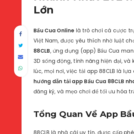
Lớn
Bầu Cua Online
là trò chơi cá cược 
Việt Nam, được yêu thích nhờ luật ch
88CLB
, ứng dụng (app) Bầu Cua mang
3D sống động, tính năng hiện đại, v
lúc, mọi nơi, việc tải app 88CLB là lựa
hướng dẫn tải app Bầu Cua 88CLB nh
đăng ký, và mẹo chơi để tối ưu hóa tr
Tổng Quan Về App Bầ
88CLB là nhà cái uy tín, được cấp ph