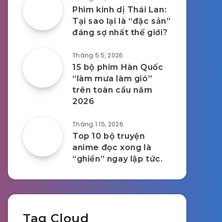
Phim kinh dị Thái Lan:
Tại sao lại là “đặc sản”
đáng sợ nhất thế giới?
Tháng 5 5, 2026
15 bộ phim Hàn Quốc
“làm mưa làm gió”
trên toàn cầu năm
2026
Tháng 1 15, 2026
Top 10 bộ truyện
anime đọc xong là
“ghiền” ngay lập tức.
Tag Cloud