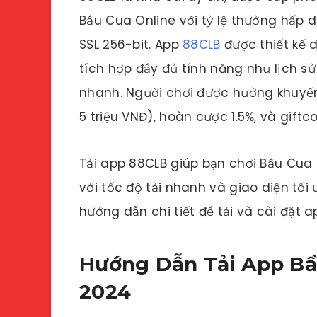
Bầu Cua Online với tỷ lệ thưởng hấp dẫ
SSL 256-bit. App
88CLB
được thiết kế 
tích hợp đầy đủ tính năng như lịch sử 
nhanh. Người chơi được hưởng khuyến
5 triệu VNĐ), hoàn cược 1.5%, và giftc
Tải app 88CLB giúp bạn chơi Bầu Cua t
với tốc độ tải nhanh và giao diện tối
hướng dẫn chi tiết để tải và cài đặt
Hướng Dẫn Tải App B
2024