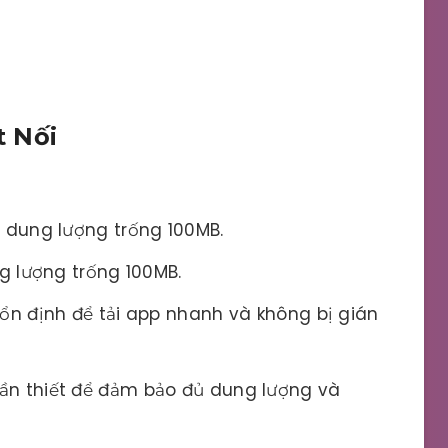
t Nối
n, dung lượng trống 100MB.
ung lượng trống 100MB.
ổn định để tải app nhanh và không bị gián
ần thiết để đảm bảo đủ dung lượng và