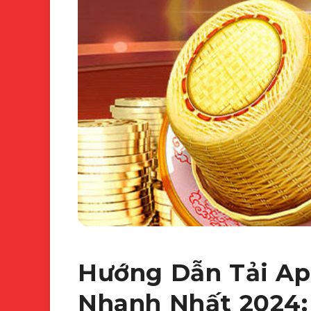
Hướng Dẫn Tải Ap
Nhanh Nhất 2024: