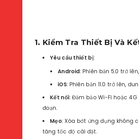
1. Kiểm Tra Thiết Bị Và Kế
Yêu cầu thiết bị
:
Android
: Phiên bản 5.0 trở lê
iOS
: Phiên bản 11.0 trở lên, d
Kết nối
: Đảm bảo Wi-Fi hoặc 4G 
đoạn.
Mẹo
: Xóa bớt ứng dụng không c
tăng tốc độ cài đặt.