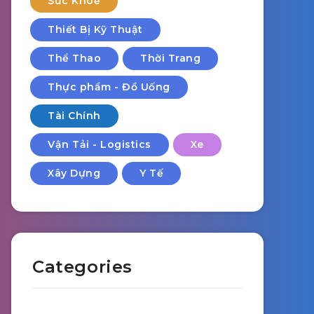
Sức Khoẻ
Thiết Bị Kỹ Thuật
Thể Thao
Thời Trang
Thực phẩm - Đồ Uống
Tài Chính
Vận Tải - Logistics
Xe
Xây Dựng
Y Tế
Categories