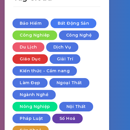
Bảo Hiểm
Bất Động Sản
Công Nghiêp
Công Nghệ
Du Lịch
Dịch Vụ
Giáo Dục
Giải Trí
Kiến thức - Cẩm nang
Làm Đẹp
Ngoại Thất
Ngành Nghề
Nông Nghiệp
Nội Thất
Pháp Luật
Số Hoá