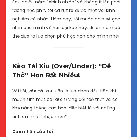
Sau nhiều năm “chinh chiến” và không ít lần phải
“đóng học phí”, tôi đã rút ra được một vài kinh
nghiệm cá nhân. Hôm nay, tôi muốn chia sẻ góc
nhìn của mình về hai loại kèo này, để anh em có
thể đưa ra lựa chọn phù hợp hơn cho mình nhé!
Kèo Tài Xỉu (Over/Under): “Dễ
Thở” Hơn Rất Nhiều!
Với tôi,
kèo tài xỉu
luôn là lựa chọn đầu tiên khi
muốn tìm một cái kèo tương đối “dễ thở” và có
khả năng thắng cao hơn, đặc biệt là với những
anh em mới “nhập môn”.
Cảm nhận của tôi: