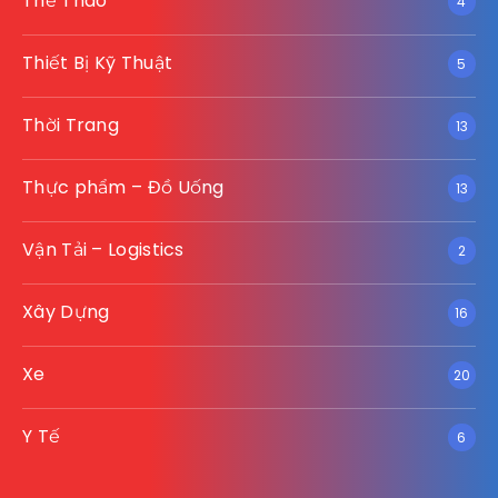
Thể Thao
4
Thiết Bị Kỹ Thuật
5
Thời Trang
13
Thực phẩm – Đồ Uống
13
Vận Tải – Logistics
2
Xây Dựng
16
Xe
20
Y Tế
6