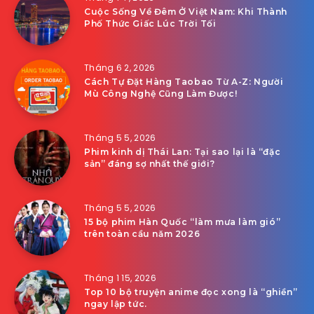
Cuộc Sống Về Đêm Ở Việt Nam: Khi Thành
Phố Thức Giấc Lúc Trời Tối
Tháng 6 2, 2026
Cách Tự Đặt Hàng Taobao Từ A-Z: Người
Mù Công Nghệ Cũng Làm Được!
Tháng 5 5, 2026
Phim kinh dị Thái Lan: Tại sao lại là “đặc
sản” đáng sợ nhất thế giới?
Tháng 5 5, 2026
15 bộ phim Hàn Quốc “làm mưa làm gió”
trên toàn cầu năm 2026
Tháng 1 15, 2026
Top 10 bộ truyện anime đọc xong là “ghiền”
ngay lập tức.