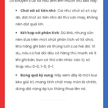
Lời khuyên của tôi nếu anh em muốn thử kèo này:
Chơi với số tiền nhỏ:
Coi như chơi xổ số vậy
đó, đặt một số tiền nhỏ để thử vận may, không
nên đặt quá lớn.
Kết hợp với phân tích:
Dù khó, nhưng vẫn
nên dựa trên một chút phân tích về lối chơi,
khả năng ghi bàn và thủng lưới của hai đội. Ví
dụ, nếu cả hai đội đều có hàng thủ mạnh và ít
khi ghi bàn, bạn có thể cân nhắc các tỷ số
thấp như 0-0, 1-0, 0-1.
Đừng quá kỳ vọng:
Hãy xem đây là một loại
kèo giải trí, mang tính chất may mắn là chính,
đừng đặt nặng áp lực thắng thua lên nó.