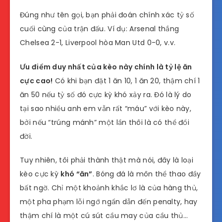
Đúng như tên gọi, bạn phải đoán chính xác tỷ số
cuối cùng của trận đấu. Ví dụ: Arsenal thắng
Chelsea 2-1, Liverpool hòa Man Utd 0-0, v.v.
Ưu điểm duy nhất của kèo này chính là tỷ lệ ăn
cực cao!
Có khi bạn đặt 1 ăn 10, 1 ăn 20, thậm chí 1
ăn 50 nếu tỷ số đó cực kỳ khó xảy ra. Đó là lý do
tại sao nhiều anh em vẫn rất “máu” với kèo này,
bởi nếu “trúng mánh” một lần thôi là có thể đổi
đời.
Tuy nhiên, tôi phải thành thật mà nói, đây là loại
kèo cực kỳ
khó “ăn”
. Bóng đá là môn thể thao đầy
bất ngờ. Chỉ một khoảnh khắc lơ là của hàng thủ,
một pha phạm lỗi ngớ ngẩn dẫn đến penalty, hay
thậm chí là một cú sút cầu may của cầu thủ…