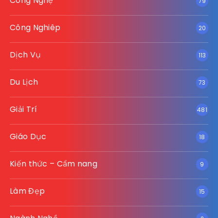
Công Nghệ
79
Công Nghiêp
20
Dịch Vụ
113
Du Lịch
73
Giải Trí
481
Giáo Dục
18
Kiến thức – Cẩm nang
9
Làm Đẹp
15