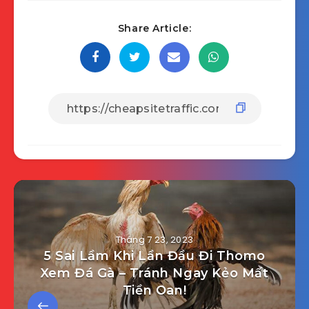
Share Article:
Tháng 7 23, 2023
5 Sai Lầm Khi Lần Đầu Đi Thomo
Xem Đá Gà – Tránh Ngay Kẻo Mất
Tiền Oan!