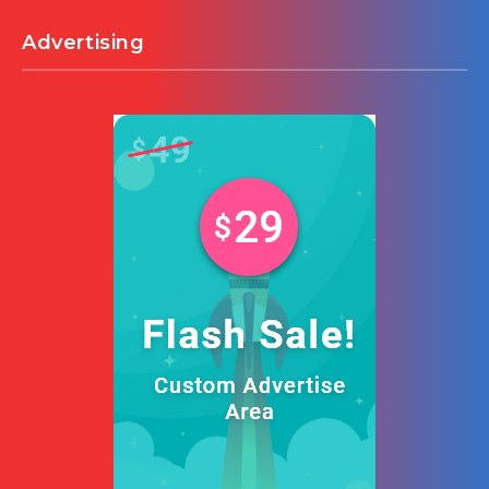
Advertising