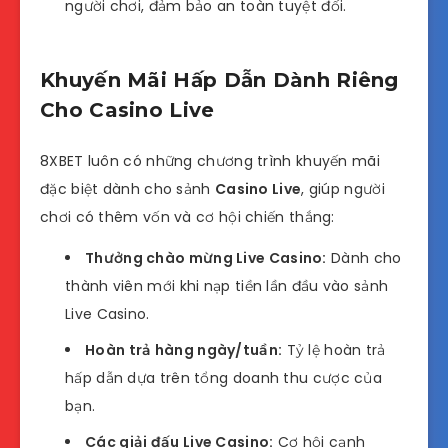
người chơi, đảm bảo an toàn tuyệt đối.
Khuyến Mãi Hấp Dẫn Dành Riêng
Cho Casino Live
8XBET luôn có những chương trình khuyến mãi
đặc biệt dành cho sảnh
Casino Live
, giúp người
chơi có thêm vốn và cơ hội chiến thắng:
Thưởng chào mừng Live Casino:
Dành cho
thành viên mới khi nạp tiền lần đầu vào sảnh
Live Casino.
Hoàn trả hàng ngày/tuần:
Tỷ lệ hoàn trả
hấp dẫn dựa trên tổng doanh thu cược của
bạn.
Các giải đấu Live Casino:
Cơ hội cạnh