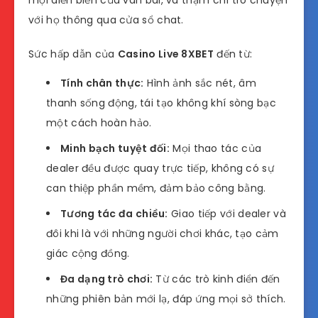
với họ thông qua cửa sổ chat.
Sức hấp dẫn của
Casino Live 8XBET
đến từ:
Tính chân thực:
Hình ảnh sắc nét, âm
thanh sống động, tái tạo không khí sòng bạc
một cách hoàn hảo.
Minh bạch tuyệt đối:
Mọi thao tác của
dealer đều được quay trực tiếp, không có sự
can thiệp phần mềm, đảm bảo công bằng.
Tương tác đa chiều:
Giao tiếp với dealer và
đôi khi là với những người chơi khác, tạo cảm
giác cộng đồng.
Đa dạng trò chơi:
Từ các trò kinh điển đến
những phiên bản mới lạ, đáp ứng mọi sở thích.