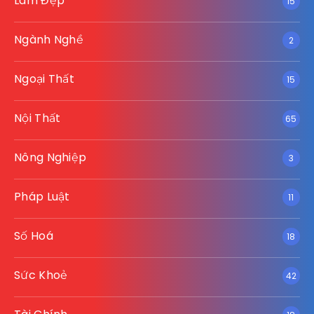
Làm Đẹp
15
Ngành Nghề
2
Ngoại Thất
15
Nội Thất
65
Nông Nghiệp
3
Pháp Luật
11
Số Hoá
18
Sức Khoẻ
42