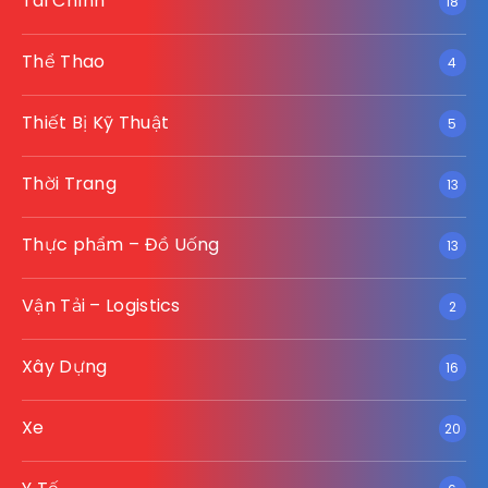
Tài Chính
18
Thể Thao
4
Thiết Bị Kỹ Thuật
5
Thời Trang
13
Thực phẩm – Đồ Uống
13
Vận Tải – Logistics
2
Xây Dựng
16
Xe
20