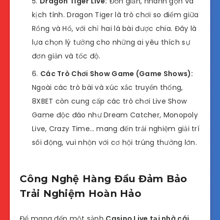
Dragon Tiger Live:
Đơn giản, nhanh gọn và
kịch tính. Dragon Tiger là trò chơi so điểm giữa
Rồng và Hổ, với chỉ hai lá bài được chia. Đây là
lựa chọn lý tưởng cho những ai yêu thích sự
đơn giản và tốc độ.
Các Trò Chơi Show Game (Game Shows):
Ngoài các trò bài và xúc xắc truyền thống,
8XBET còn cung cấp các trò chơi Live Show
Game độc đáo như Dream Catcher, Monopoly
Live, Crazy Time… mang đến trải nghiệm giải trí
sôi động, vui nhộn với cơ hội trúng thưởng lớn.
Công Nghệ Hàng Đầu Đảm Bảo
Trải Nghiệm Hoàn Hảo
Để mang đến một sảnh
Casino Live tại nhà cái