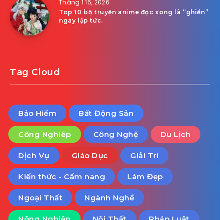
Tháng 1 15, 2026
Top 10 bộ truyện anime đọc xong là “ghiền”
ngay lập tức.
Tag Cloud
Bảo Hiểm
Bất Động Sản
Công Nghiêp
Công Nghệ
Du Lịch
Dịch Vụ
Giáo Dục
Giải Trí
Kiến thức - Cẩm nang
Làm Đẹp
Ngoại Thất
Ngành Nghề
Nông Nghiệp
Nội Thất
Pháp Luật