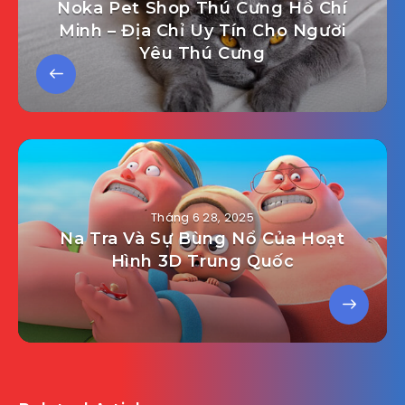
Noka Pet Shop Thú Cưng Hồ Chí
Minh – Địa Chỉ Uy Tín Cho Người
Yêu Thú Cưng
Tháng 6 28, 2025
Na Tra Và Sự Bùng Nổ Của Hoạt
Hình 3D Trung Quốc