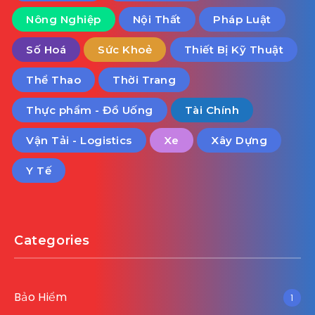
Nông Nghiệp
Nội Thất
Pháp Luật
Số Hoá
Sức Khoẻ
Thiết Bị Kỹ Thuật
Thể Thao
Thời Trang
Thực phẩm - Đồ Uống
Tài Chính
Vận Tải - Logistics
Xe
Xây Dựng
Y Tế
Categories
Bảo Hiểm
1