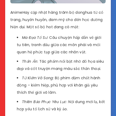
AnimeHay cập nhật hàng trăm bộ donghua từ cổ
trang, huyền huyễn, đam mỹ cho đến học đường
hiện đại. Một số bộ hot đang có mặt:
Ma Đạo Tổ Sư
: Câu chuyện hấp dẫn về giới
tu tiên, tranh đấu giữa các môn phái và mối
quan hệ phức tạp giữa các nhân vật.
Thần Ẩn
: Tác phẩm nổi bật nhờ đồ họa siêu
đẹp và cốt truyện mang màu sắc thần thoại.
Tử Kiếm Vô Song
: Bộ phim đậm chất hành
động – kiếm hiệp, phù hợp với khán giả yêu
thích thế giới võ lâm.
Thiên Bảo Phục Yêu Lục
: Nội dung mới lạ, kết
hợp yếu tố lịch sử và kỳ ảo.