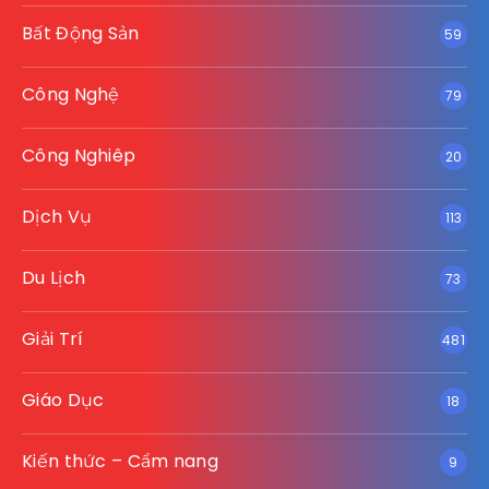
Bất Động Sản
59
Công Nghệ
79
Công Nghiêp
20
Dịch Vụ
113
Du Lịch
73
Giải Trí
481
Giáo Dục
18
Kiến thức – Cẩm nang
9