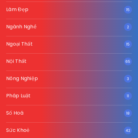
Làm Đẹp
15
Ngành Nghề
2
Ngoại Thất
15
Nội Thất
65
Nông Nghiệp
3
Pháp Luật
11
Số Hoá
18
Sức Khoẻ
42