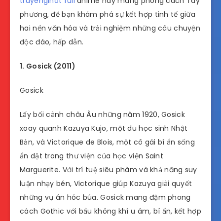
truyengihot full
anime hay mang phong cách Tây
phương, để bạn khám phá sự kết hợp tinh tế giữa
hai nền văn hóa và trải nghiệm những câu chuyện
độc đáo, hấp dẫn.
1. Gosick (2011)
Gosick
Lấy bối cảnh châu Âu những năm 1920, Gosick
xoay quanh Kazuya Kujo, một du học sinh Nhật
Bản, và Victorique de Blois, một cô gái bí ẩn sống
ẩn dật trong thư viện của học viện Saint
Marguerite. Với trí tuệ siêu phàm và khả năng suy
luận nhạy bén, Victorique giúp Kazuya giải quyết
những vụ án hóc búa. Gosick mang đậm phong
cách Gothic với bầu không khí u ám, bí ẩn, kết hợp