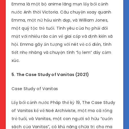
Emma là một bộ anime lãng mạn lấy bối cảnh
nước Anh thời Victoria. Câu chuyện xoay quanh
Emma, một nữ hầu xinh đẹp, và William Jones,
một quý tộc trẻ tuổi. Tình yêu của họ phải đối
mặt với nhiều rào cản về giai cấp và định kiến xã
hội. Emma gây ấn tượng với nét vẽ cổ điển, tình
tiết nhẹ nhàng và chuyện tình “lọ lem” đầy cảm
xúc.
5. The Case Study of Vanitas (2021)
Case Study of Vanitas
Lấy bối cảnh nước Pháp thế kỷ 19, The Case Study
of Vanitas kể về Noé Archiviste, một ma cà rồng
trẻ tuổi, và Vanitas, một con người sở hữu “cuốn
sách của Vanitas”, có khả năng chữa trị cho ma