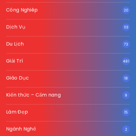
Công Nghiêp
20
Dịch Vụ
113
Du Lịch
73
Giải Trí
481
Giáo Dục
18
Kiến thức – Cẩm nang
9
Làm Đẹp
15
Ngành Nghề
2