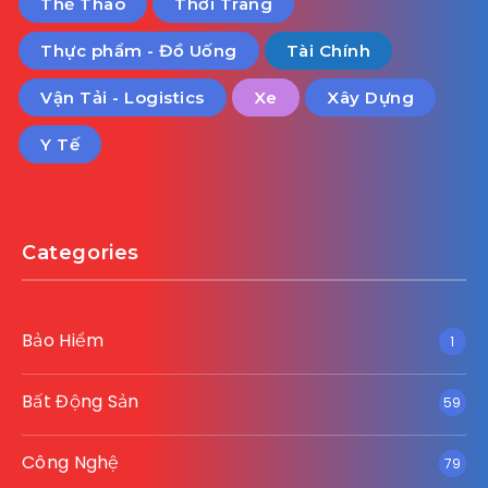
Thể Thao
Thời Trang
Thực phẩm - Đồ Uống
Tài Chính
Vận Tải - Logistics
Xe
Xây Dựng
Y Tế
Categories
Bảo Hiểm
1
Bất Động Sản
59
Công Nghệ
79