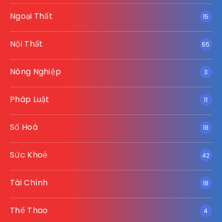
Ngoại Thất
15
Nội Thất
65
Nông Nghiệp
3
Pháp Luật
11
Số Hoá
18
Sức Khoẻ
42
Tài Chính
18
Thể Thao
4