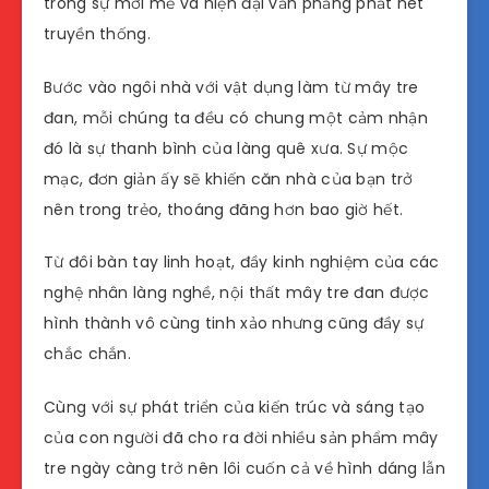
trong sự mới mẻ và hiện đại vẫn phảng phất nét
truyền thống.
Bước vào ngôi nhà với vật dụng làm từ mây tre
đan, mỗi chúng ta đều có chung một cảm nhận
đó là sự thanh bình của làng quê xưa. Sự mộc
mạc, đơn giản ấy sẽ khiến căn nhà của bạn trở
nên trong trẻo, thoáng đãng hơn bao giờ hết.
Từ đôi bàn tay linh hoạt, đầy kinh nghiệm của các
nghệ nhân làng nghề, nội thất mây tre đan được
hình thành vô cùng tinh xảo nhưng cũng đầy sự
chắc chắn.
Cùng với sự phát triển của kiến trúc và sáng tạo
của con người đã cho ra đời nhiều sản phẩm mây
tre ngày càng trở nên lôi cuốn cả về hình dáng lẫn