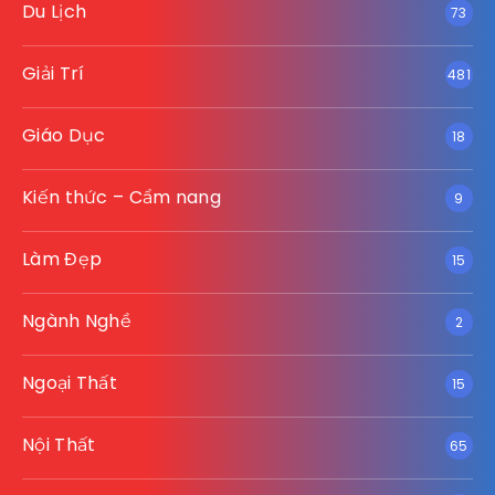
Du Lịch
73
Giải Trí
481
Giáo Dục
18
Kiến thức – Cẩm nang
9
Làm Đẹp
15
Ngành Nghề
2
Ngoại Thất
15
Nội Thất
65