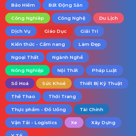
Bảo Hiểm
Bất Động Sản
Công Nghiêp
Công Nghệ
Du Lịch
Dịch Vụ
Giáo Dục
Giải Trí
Kiến thức - Cẩm nang
Làm Đẹp
Ngoại Thất
Ngành Nghề
Nông Nghiệp
Nội Thất
Pháp Luật
Số Hoá
Sức Khoẻ
Thiết Bị Kỹ Thuật
Thể Thao
Thời Trang
Thực phẩm - Đồ Uống
Tài Chính
Vận Tải - Logistics
Xe
Xây Dựng
Y Tế