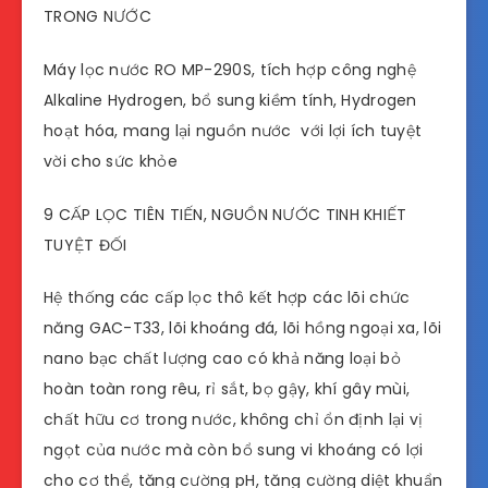
TRONG NƯỚC
Máy lọc nước RO MP-290S, tích hợp công nghệ
Alkaline Hydrogen, bổ sung kiềm tính, Hydrogen
hoạt hóa, mang lại nguồn nước với lợi ích tuyệt
vời cho sức khỏe
9 CẤP LỌC TIÊN TIẾN, NGUỒN NƯỚC TINH KHIẾT
TUYỆT ĐỐI
Hệ thống các cấp lọc thô kết hợp các lõi chức
năng GAC-T33, lõi khoáng đá, lõi hồng ngoại xa, lõi
nano bạc chất lượng cao có khả năng loại bỏ
hoàn toàn rong rêu, rỉ sắt, bọ gậy, khí gây mùi,
chất hữu cơ trong nước, không chỉ ổn định lại vị
ngọt của nước mà còn bổ sung vi khoáng có lợi
cho cơ thể, tăng cường pH, tăng cường diệt khuẩn