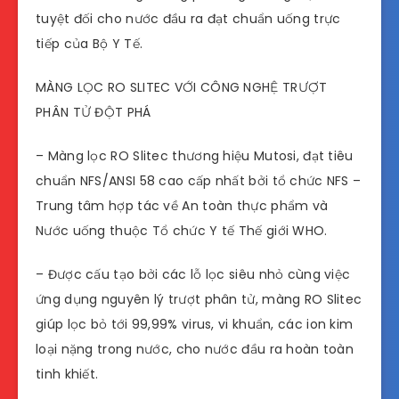
tuyệt đối cho nước đầu ra đạt chuẩn uống trực
tiếp của Bộ Y Tế.
MÀNG LỌC RO SLITEC VỚI CÔNG NGHỆ TRƯỢT
PHÂN TỬ ĐỘT PHÁ
– Màng lọc RO Slitec thương hiệu Mutosi, đạt tiêu
chuẩn NFS/ANSI 58 cao cấp nhất bởi tổ chức NFS –
Trung tâm hợp tác về An toàn thực phẩm và
Nước uống thuộc Tổ chức Y tế Thế giới WHO.
– Được cấu tạo bởi các lỗ lọc siêu nhỏ cùng việc
ứng dụng nguyên lý trượt phân tử, màng RO Slitec
giúp lọc bỏ tới 99,99% virus, vi khuẩn, các ion kim
loại nặng trong nước, cho nước đầu ra hoàn toàn
tinh khiết.