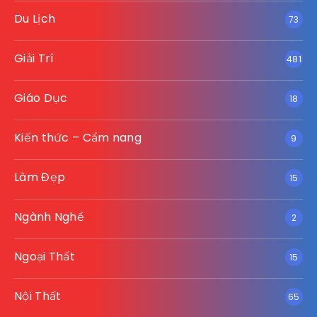
Du Lịch
73
Giải Trí
481
Giáo Dục
18
Kiến thức – Cẩm nang
9
Làm Đẹp
15
Ngành Nghề
2
Ngoại Thất
15
Nội Thất
65