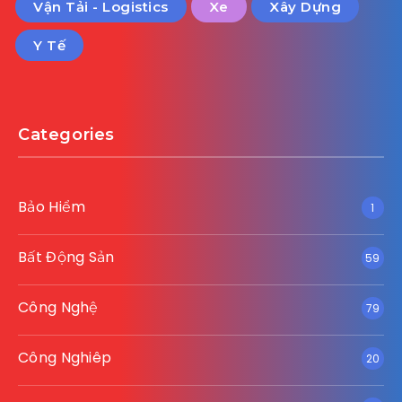
Vận Tải - Logistics
Xe
Xây Dựng
Y Tế
Categories
Bảo Hiểm
1
Bất Động Sản
59
Công Nghệ
79
Công Nghiêp
20