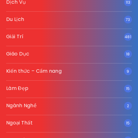
Dịch Vụ
113
Du Lịch
73
Giải Trí
481
Giáo Dục
18
Kiến thức – Cẩm nang
9
Làm Đẹp
15
Ngành Nghề
2
Ngoại Thất
15