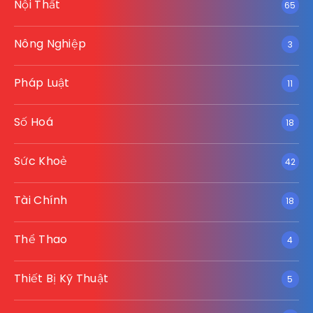
Nội Thất
65
Nông Nghiệp
3
Pháp Luật
11
Số Hoá
18
Sức Khoẻ
42
Tài Chính
18
Thể Thao
4
Thiết Bị Kỹ Thuật
5