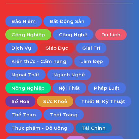
Bảo Hiểm
Bất Động Sản
Công Nghiêp
Công Nghệ
Du Lịch
Dịch Vụ
Giáo Dục
Giải Trí
Kiến thức - Cẩm nang
Làm Đẹp
Ngoại Thất
Ngành Nghề
Nông Nghiệp
Nội Thất
Pháp Luật
Số Hoá
Sức Khoẻ
Thiết Bị Kỹ Thuật
Thể Thao
Thời Trang
Thực phẩm - Đồ Uống
Tài Chính