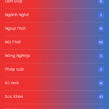
Làm Đẹp
15
Ngành Nghề
2
Ngoại Thất
15
Nội Thất
65
Nông Nghiệp
3
Pháp Luật
11
Số Hoá
18
Sức Khoẻ
42