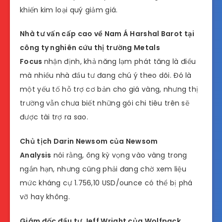
khiến kim loại quý giảm giá.
Nhà tư vấn cấp cao về Nam Á Harshal Barot tại
công ty nghiên cứu thị trường Metals
Focus
nhận định, khả năng lạm phát tăng là điều
mà nhiều nhà đầu tư đang chú ý theo dõi. Đó là
một yếu tố hỗ trợ cơ bản cho giá vàng, nhưng thị
trường vẫn chưa biết những gói chi tiêu trên sẽ
được tài trợ ra sao.
Chủ tịch Darin Newsom của Newsom
Analysis
nói rằng, ông kỳ vọng vào vàng trong
ngắn hạn, nhưng cũng phải đang chờ xem liệu
mức kháng cự 1.756,10 USD/ounce có thể bị phá
vỡ hay không.
Giám đốc đầu tư Jeff Wright của Wolfpack