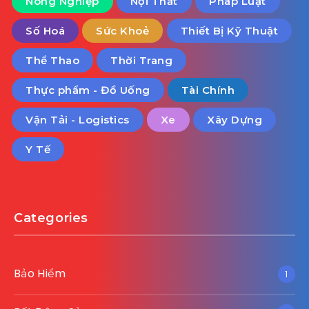
Nông Nghiệp
Nội Thất
Pháp Luật
Số Hoá
Sức Khoẻ
Thiết Bị Kỹ Thuật
Thể Thao
Thời Trang
Thực phẩm - Đồ Uống
Tài Chính
Vận Tải - Logistics
Xe
Xây Dựng
Y Tế
Categories
Bảo Hiểm
1