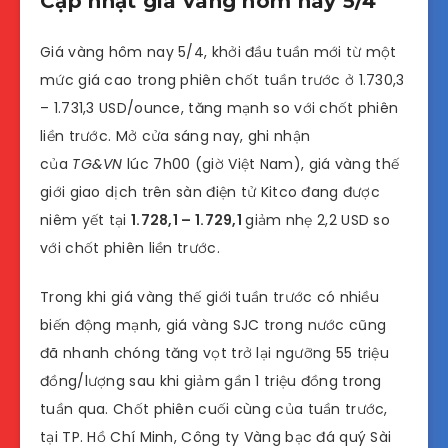
Cập nhật giá vàng hôm nay 5/4
Giá vàng hôm nay 5/4, khởi đầu tuần mới từ một
mức giá cao trong phiên chốt tuần trước ở 1.730,3
– 1.731,3 USD/ounce, tăng mạnh so với chốt phiên
liền trước. Mở cửa sáng nay, ghi nhận
của
TG&VN
lúc 7h00 (giờ Việt Nam), giá vàng thế
giới giao dịch trên sàn điện tử Kitco đang được
niêm yết tại
1.728,1 – 1.729,1
giảm nhẹ 2,2 USD so
với chốt phiên liền trước.
Trong khi giá vàng thế giới tuần trước có nhiều
biến động mạnh, giá vàng SJC trong nước cũng
đã nhanh chóng tăng vọt trở lại ngưỡng 55 triệu
đồng/lượng sau khi giảm gần 1 triệu đồng trong
tuần qua. Chốt phiên cuối cùng của tuần trước,
tại TP. Hồ Chí Minh, Công ty Vàng bạc đá quý Sài