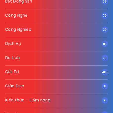
Bất Động Sản
59
Công Nghệ
79
Công Nghiêp
20
Dịch Vụ
113
Du Lịch
73
Giải Trí
481
Giáo Dục
18
Kiến thức – Cẩm nang
9