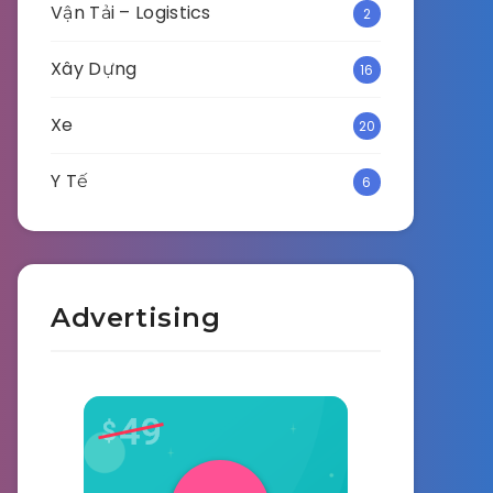
Vận Tải – Logistics
2
Xây Dựng
16
Xe
20
Y Tế
6
Advertising