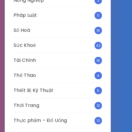
Nông Nghiệp
3
Pháp Luật
11
Số Hoá
18
Sức Khoẻ
42
Tài Chính
18
Thể Thao
4
Thiết Bị Kỹ Thuật
5
Thời Trang
13
Thực phẩm – Đồ Uống
13