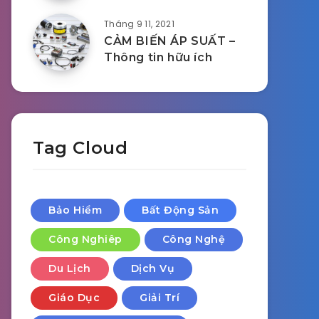
Tháng 9 11, 2021
CẢM BIẾN ÁP SUẤT –
Thông tin hữu ích
Tag Cloud
Bảo Hiểm
Bất Động Sản
Công Nghiêp
Công Nghệ
Du Lịch
Dịch Vụ
Giáo Dục
Giải Trí