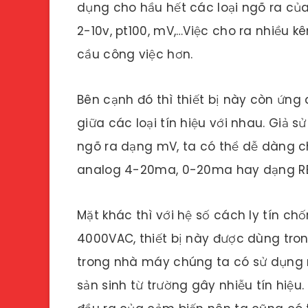
dụng cho hầu hết các loại ngõ ra của
2-10v, pt100, mV,…Việc cho ra nhiều k
cầu công việc hơn.
Bên cạnh đó thì thiết bị này còn ứng 
giữa các loại tín hiệu với nhau. Giả 
ngõ ra dạng mV, ta có thể dễ dàng c
analog 4-20ma, 0-20ma hay dạng RE
Mặt khác thì với hệ số cách ly tín ch
4000VAC, thiết bị này được dùng trong
trong nhà máy chúng ta có sử dụng n
sản sinh từ trường gây nhiễu tín hiệu