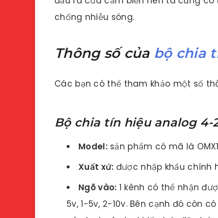
đầu ra của cảm biến nên ta cũng có t
chống nhiễu sóng.
Thông số của
bộ chia 
Các bạn có thể tham khảo một số thôn
Bộ chia tín hiệu analog 4-
Model:
sản phẩm có mã là OMX1
Xuất xứ:
được nhập khẩu chính h
Ngõ vào:
1 kênh có thể nhận đượ
5v, 1-5v, 2-10v. Bên cạnh đó còn có