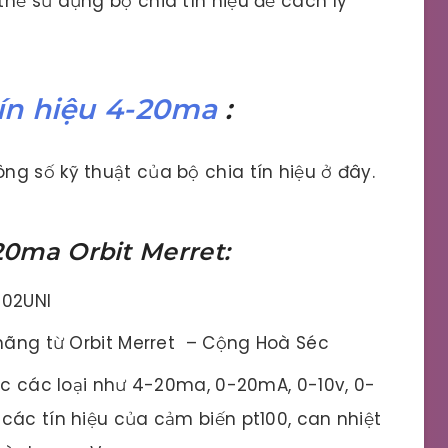
hể sử dụng bộ chia tín hiệu để cách ly
tín hiệu 4-20ma
:
g số kỹ thuật của bộ chia tín hiệu ở đây.
20ma Orbit Merret:
02UNI
ãng từ Orbit Merret – Cộng Hoà Séc
c các loại như 4-20ma, 0-20mA, 0-10v, 0-
 các tín hiệu của cảm biến pt100, can nhiệt