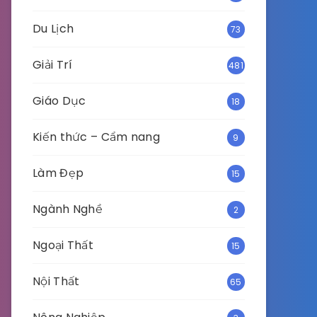
Du Lịch
73
Giải Trí
481
Giáo Dục
18
Kiến thức – Cẩm nang
9
Làm Đẹp
15
Ngành Nghề
2
Ngoại Thất
15
Nội Thất
65