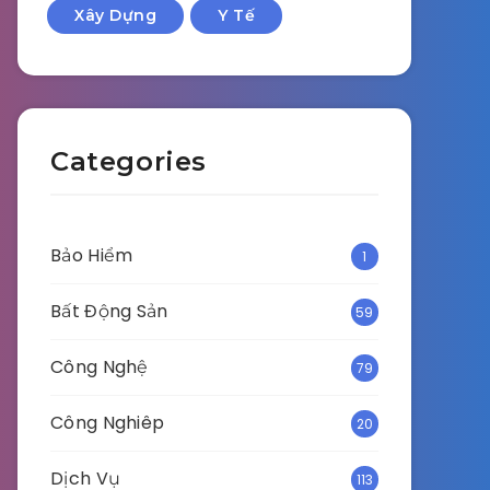
Xây Dựng
Y Tế
Categories
Bảo Hiểm
1
Bất Động Sản
59
Công Nghệ
79
Công Nghiêp
20
Dịch Vụ
113