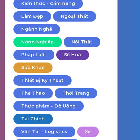
Kiến thức - Cẩm nang
Làm Đẹp
Ngoại Thất
Ngành Nghề
Nông Nghiệp
Nội Thất
Pháp Luật
Số Hoá
Sức Khoẻ
Thiết Bị Kỹ Thuật
Thể Thao
Thời Trang
Thực phẩm - Đồ Uống
Tài Chính
Vận Tải - Logistics
Xe