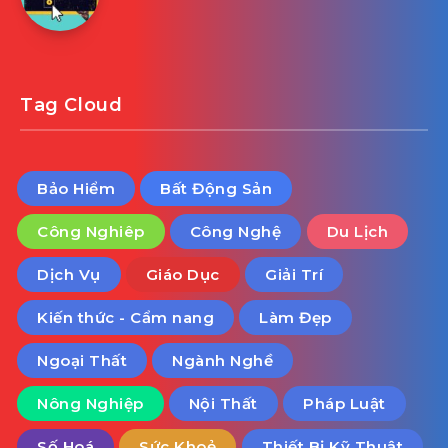
Tag Cloud
Bảo Hiểm
Bất Động Sản
Công Nghiêp
Công Nghệ
Du Lịch
Dịch Vụ
Giáo Dục
Giải Trí
Kiến thức - Cẩm nang
Làm Đẹp
Ngoại Thất
Ngành Nghề
Nông Nghiệp
Nội Thất
Pháp Luật
Số Hoá
Sức Khoẻ
Thiết Bị Kỹ Thuật