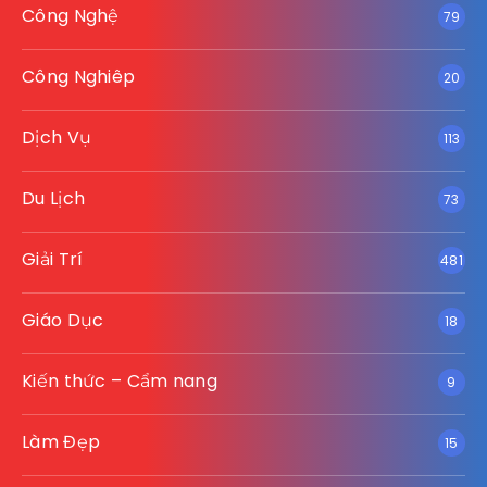
Công Nghệ
79
Công Nghiêp
20
Dịch Vụ
113
Du Lịch
73
Giải Trí
481
Giáo Dục
18
Kiến thức – Cẩm nang
9
Làm Đẹp
15