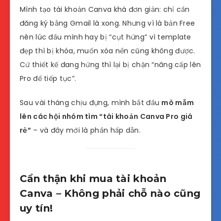
Mình tạo tài khoản Canva khá đơn giản: chỉ cần
đăng ký bằng Gmail là xong. Nhưng vì là bản Free
nên lúc đầu mình hay bị “cụt hứng” vì template
đẹp thì bị khóa, muốn xóa nền cũng không được.
Cứ thiết kế đang hứng thì lại bị chặn “nâng cấp lên
Pro để tiếp tục”.
Sau vài tháng chịu đựng, mình bắt đầu
mò mẫm
lên các hội nhóm tìm “tài khoản Canva Pro giá
rẻ”
– và đây mới là phần hấp dẫn.
Cẩn thận khi mua tài khoản
Canva – Không phải chỗ nào cũng
uy tín!