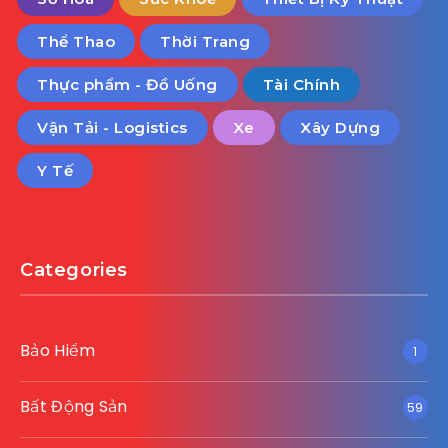
Thể Thao
Thời Trang
Thực phẩm - Đồ Uống
Tài Chính
Vận Tải - Logistics
Xe
Xây Dựng
Y Tế
Categories
Bảo Hiểm
1
Bất Động Sản
59