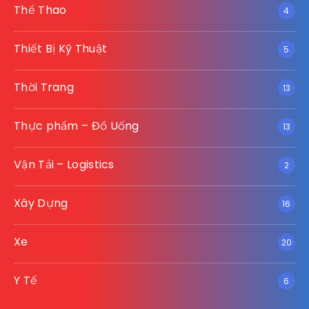
Thể Thao
4
Thiết Bị Kỹ Thuật
5
Thời Trang
13
Thực phẩm – Đồ Uống
13
Vận Tải – Logistics
2
Xây Dựng
16
Xe
20
Y Tế
6