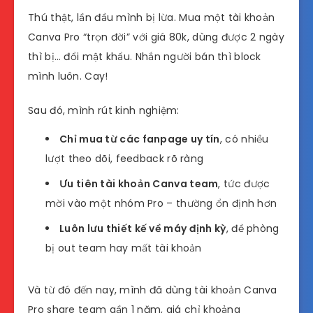
Thú thật, lần đầu mình bị lừa. Mua một tài khoản
Canva Pro “trọn đời” với giá 80k, dùng được 2 ngày
thì bị… đổi mật khẩu. Nhắn người bán thì block
mình luôn. Cay!
Sau đó, mình rút kinh nghiệm:
Chỉ mua từ các fanpage uy tín
, có nhiều
lượt theo dõi, feedback rõ ràng
Ưu tiên tài khoản Canva team
, tức được
mời vào một nhóm Pro – thường ổn định hơn
Luôn lưu thiết kế về máy định kỳ
, đề phòng
bị out team hay mất tài khoản
Và từ đó đến nay, mình đã dùng tài khoản Canva
Pro share team gần 1 năm, giá chỉ khoảng