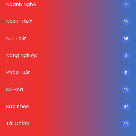
Ngành Nghề
2
Ngoại Thất
15
Nội Thất
65
Nông Nghiệp
3
Pháp Luật
11
Số Hoá
18
Sức Khoẻ
42
Tài Chính
18