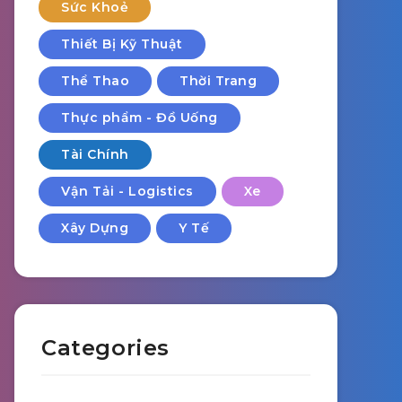
Sức Khoẻ
Thiết Bị Kỹ Thuật
Thể Thao
Thời Trang
Thực phẩm - Đồ Uống
Tài Chính
Vận Tải - Logistics
Xe
Xây Dựng
Y Tế
Categories