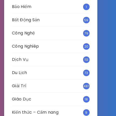
Bảo Hiểm
1
Bất Động Sản
59
Công Nghệ
79
Công Nghiêp
20
Dịch Vụ
113
Du Lịch
73
Giải Trí
481
Giáo Dục
18
Kiến thức – Cẩm nang
9