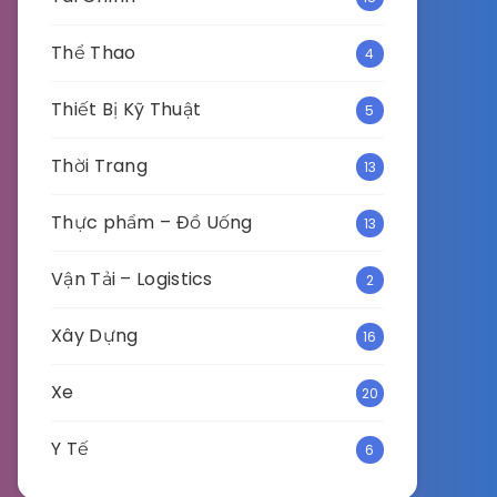
Thể Thao
4
Thiết Bị Kỹ Thuật
5
Thời Trang
13
Thực phẩm – Đồ Uống
13
Vận Tải – Logistics
2
Xây Dựng
16
Xe
20
Y Tế
6