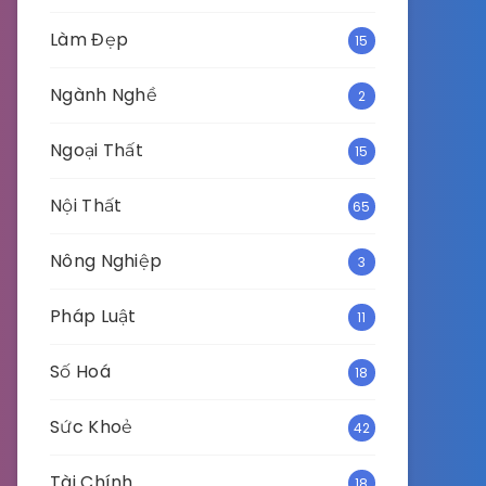
Làm Đẹp
15
Ngành Nghề
2
Ngoại Thất
15
Nội Thất
65
Nông Nghiệp
3
Pháp Luật
11
Số Hoá
18
Sức Khoẻ
42
Tài Chính
18