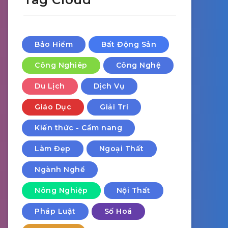
Bảo Hiểm
Bất Động Sản
Công Nghiêp
Công Nghệ
Du Lịch
Dịch Vụ
Giáo Dục
Giải Trí
Kiến thức - Cẩm nang
Làm Đẹp
Ngoại Thất
Ngành Nghề
Nông Nghiệp
Nội Thất
Pháp Luật
Số Hoá