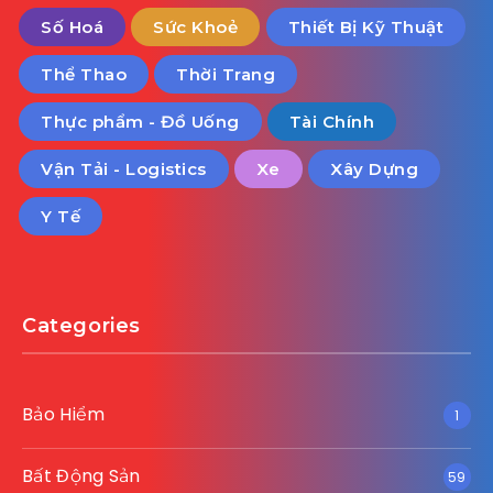
Số Hoá
Sức Khoẻ
Thiết Bị Kỹ Thuật
Thể Thao
Thời Trang
Thực phẩm - Đồ Uống
Tài Chính
Vận Tải - Logistics
Xe
Xây Dựng
Y Tế
Categories
Bảo Hiểm
1
Bất Động Sản
59