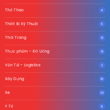
Thể Thao
4
Thiết Bị Kỹ Thuật
5
Thời Trang
13
Thực phẩm – Đồ Uống
13
Vận Tải – Logistics
2
Xây Dựng
16
Xe
20
Y Tế
6