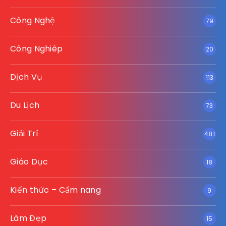
Công Nghệ
79
Công Nghiêp
20
Dịch Vụ
113
Du Lịch
73
Giải Trí
481
Giáo Dục
18
Kiến thức – Cẩm nang
9
Làm Đẹp
15