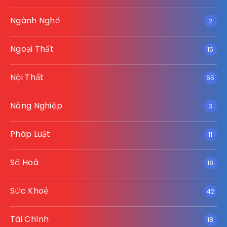
Ngành Nghề
2
Ngoại Thất
15
Nội Thất
65
Nông Nghiệp
3
Pháp Luật
11
Số Hoá
18
Sức Khoẻ
42
Tài Chính
18