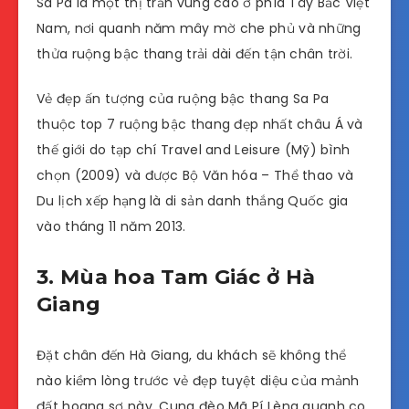
Sa Pa là một thị trấn vùng cao ở phía Tây Bắc Việt
Nam, nơi quanh năm mây mờ che phủ và những
thửa ruộng bậc thang trải dài đến tận chân trời.
Vẻ đẹp ấn tượng của ruộng bậc thang Sa Pa
thuộc top 7 ruộng bậc thang đẹp nhất châu Á và
thế giới do tạp chí Travel and Leisure (Mỹ) bình
chọn (2009) và được Bộ Văn hóa – Thể thao và
Du lịch xếp hạng là di sản danh thắng Quốc gia
vào tháng 11 năm 2013.
3. Mùa hoa Tam Giác ở Hà
Giang
Đặt chân đến Hà Giang, du khách sẽ không thể
nào kiềm lòng trước vẻ đẹp tuyệt diệu của mảnh
đất hoang sơ này. Cung đèo Mã Pí Lèng quanh co