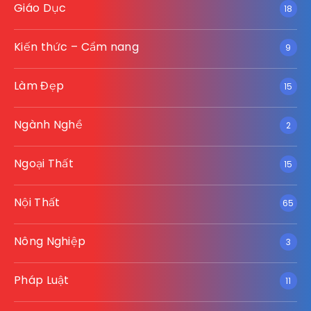
Giáo Dục
18
Kiến thức – Cẩm nang
9
Làm Đẹp
15
Ngành Nghề
2
Ngoại Thất
15
Nội Thất
65
Nông Nghiệp
3
Pháp Luật
11