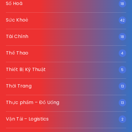
Số Hoá
18
Sức Khoẻ
42
Tài Chính
18
Thể Thao
4
Thiết Bị Kỹ Thuật
5
Thời Trang
13
Thực phẩm – Đồ Uống
13
Vận Tải – Logistics
2