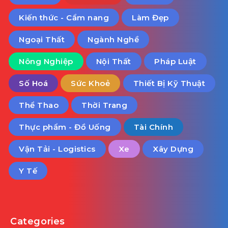
Kiến thức - Cẩm nang
Làm Đẹp
Ngoại Thất
Ngành Nghề
Nông Nghiệp
Nội Thất
Pháp Luật
Số Hoá
Sức Khoẻ
Thiết Bị Kỹ Thuật
Thể Thao
Thời Trang
Thực phẩm - Đồ Uống
Tài Chính
Vận Tải - Logistics
Xe
Xây Dựng
Y Tế
Categories