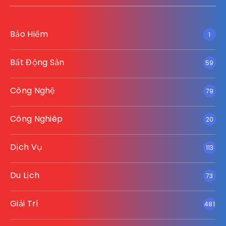
Bảo Hiểm
1
Bất Động Sản
59
Công Nghệ
79
Công Nghiêp
20
Dịch Vụ
113
Du Lịch
73
Giải Trí
481