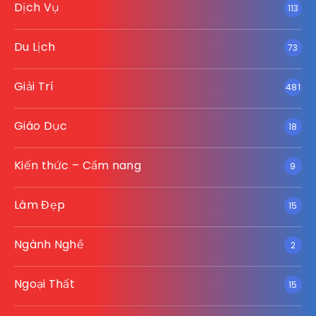
Dịch Vụ
113
Du Lịch
73
Giải Trí
481
Giáo Dục
18
Kiến thức – Cẩm nang
9
Làm Đẹp
15
Ngành Nghề
2
Ngoại Thất
15