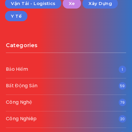
Vận Tải - Logistics
Xe
Xây Dựng
Y Tế
Categories
Bảo Hiểm
1
Bất Động Sản
59
Công Nghệ
79
Công Nghiêp
20