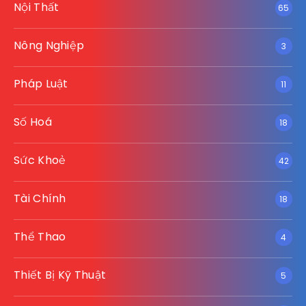
Nội Thất
65
Nông Nghiệp
3
Pháp Luật
11
Số Hoá
18
Sức Khoẻ
42
Tài Chính
18
Thể Thao
4
Thiết Bị Kỹ Thuật
5