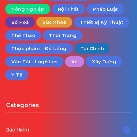
Nông Nghiệp
Nội Thất
Pháp Luật
Số Hoá
Sức Khoẻ
Thiết Bị Kỹ Thuật
Thể Thao
Thời Trang
Thực phẩm - Đồ Uống
Tài Chính
Vận Tải - Logistics
Xe
Xây Dựng
Y Tế
Categories
Bảo Hiểm
1