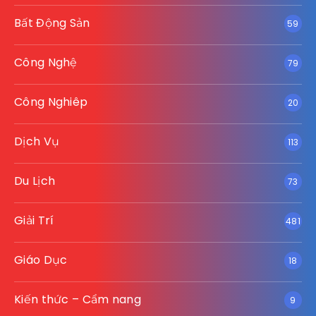
Bất Động Sản
59
Công Nghệ
79
Công Nghiêp
20
Dịch Vụ
113
Du Lịch
73
Giải Trí
481
Giáo Dục
18
Kiến thức – Cẩm nang
9