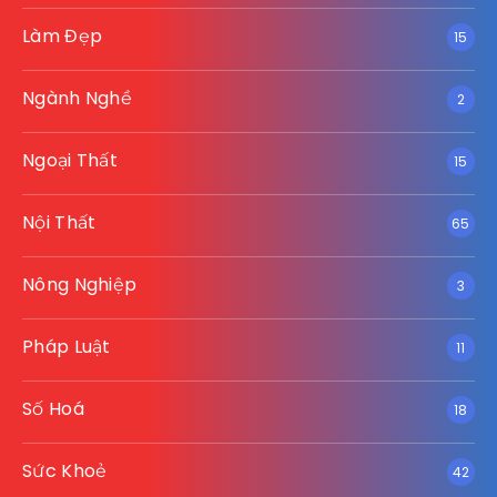
Làm Đẹp
15
Ngành Nghề
2
Ngoại Thất
15
Nội Thất
65
Nông Nghiệp
3
Pháp Luật
11
Số Hoá
18
Sức Khoẻ
42