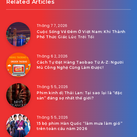
Related Articles
Tháng 7 7, 2026
Cuộc Sống Về Đêm Ở Việt Nam: Khi Thành
Phố Thức Giấc Lúc Trời Tối
Tháng 6 2, 2026
Cách Tự Đặt Hàng Taobao Từ A-Z: Người
Mù Công Nghệ Cũng Làm Được!
Tháng 5 5, 2026
Phim kinh dị Thái Lan: Tại sao lại là “đặc
sản” đáng sợ nhất thế giới?
Tháng 5 5, 2026
15 bộ phim Hàn Quốc “làm mưa làm gió”
trên toàn cầu năm 2026