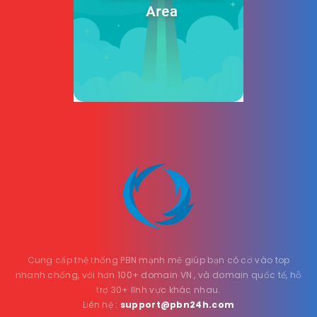
Cung cấp thệ thống PBN mạnh mẽ giúp bạn có cơ vào top
nhanh chống, với hơn 100+ domain VN , và domain quốc tế, hỗ
trợ 30+ lĩnh vực khác nhau.
Liên hệ :
support@pbn24h.com