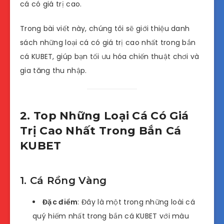
cá có giá trị cao.
Trong bài viết này, chúng tôi sẽ giới thiệu danh
sách những loại cá có giá trị cao nhất trong bắn
cá KUBET, giúp bạn tối ưu hóa chiến thuật chơi và
gia tăng thu nhập.
2. Top Những Loại Cá Có Giá
Trị Cao Nhất Trong Bắn Cá
KUBET
1. Cá Rồng Vàng
Đặc điểm
: Đây là một trong những loài cá
quý hiếm nhất trong bắn cá KUBET với màu