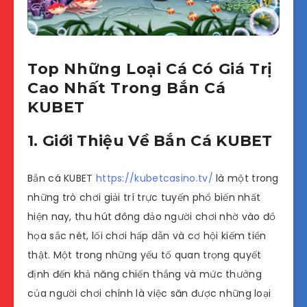
Top Những Loại Cá Có Giá Trị
Cao Nhất Trong Bắn Cá
KUBET
1. Giới Thiệu Về Bắn Cá KUBET
Bắn cá KUBET
https://kubetcasino.tv/
là một trong
những trò chơi giải trí trực tuyến phổ biến nhất
hiện nay, thu hút đông đảo người chơi nhờ vào đồ
họa sắc nét, lối chơi hấp dẫn và cơ hội kiếm tiền
thật. Một trong những yếu tố quan trọng quyết
định đến khả năng chiến thắng và mức thưởng
của người chơi chính là việc săn được những loại