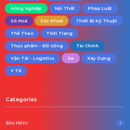
Nông Nghiệp
Nội Thất
Pháp Luật
Số Hoá
Sức Khoẻ
Thiết Bị Kỹ Thuật
Thể Thao
Thời Trang
Thực phẩm - Đồ Uống
Tài Chính
Vận Tải - Logistics
Xe
Xây Dựng
Y Tế
Categories
Bảo Hiểm
1