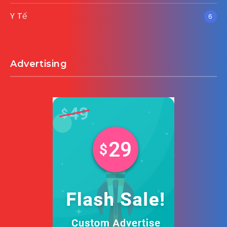
Y Tế
6
Advertising