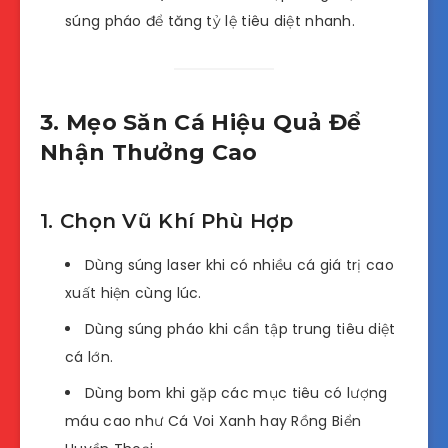
súng pháo để tăng tỷ lệ tiêu diệt nhanh.
3. Mẹo Săn Cá Hiệu Quả Để
Nhận Thưởng Cao
1. Chọn Vũ Khí Phù Hợp
Dùng súng laser khi có nhiều cá giá trị cao
xuất hiện cùng lúc.
Dùng súng pháo khi cần tập trung tiêu diệt
cá lớn.
Dùng bom khi gặp các mục tiêu có lượng
máu cao như Cá Voi Xanh hay Rồng Biển