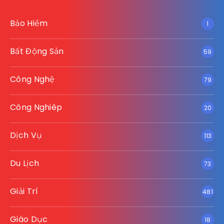
Bảo Hiểm
1
Bất Động Sản
59
Công Nghệ
79
Công Nghiêp
20
Dịch Vụ
113
Du Lịch
73
Giải Trí
481
Giáo Dục
18