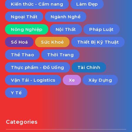
Kiến thức - Cẩm nang
Làm Đẹp
Ngoại Thất
Ngành Nghề
Nông Nghiệp
Nội Thất
Pháp Luật
Số Hoá
Sức Khoẻ
Thiết Bị Kỹ Thuật
Thể Thao
Thời Trang
Thực phẩm - Đồ Uống
Tài Chính
Vận Tải - Logistics
Xe
Xây Dựng
Y Tế
Categories