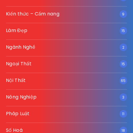
Kiến thức – Cẩm nang
9
Làm Đẹp
15
Ngành Nghề
2
Ngoại Thất
15
Nội Thất
65
Nông Nghiệp
3
Pháp Luật
11
Số Hoá
18