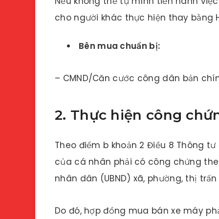
Nếu không thể tự mình tiến hành việ
cho người khác thực hiện thay bằng
Bên mua chuẩn bị:
– CMND/Căn cước công dân bản chín
2. Thực hiện công ch
Theo điểm b khoản 2 Điều 8 Thông tư 
của cá nhân phải có công chứng the
nhân dân (UBND) xã, phường, thị trấn 
Do đó, hợp đồng mua bán xe máy ph