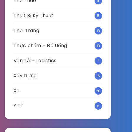
Thể Thao
4
Thiết Bị Kỹ Thuật
5
Thời Trang
13
Thực phẩm – Đồ Uống
13
Vận Tải – Logistics
2
Xây Dựng
16
Xe
20
Y Tế
6