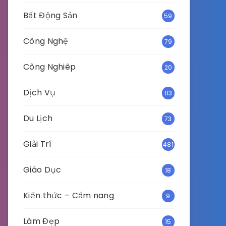
Bất Động Sản
59
Công Nghệ
79
Công Nghiêp
20
Dịch Vụ
113
Du Lịch
73
Giải Trí
481
Giáo Dục
18
Kiến thức – Cẩm nang
9
Làm Đẹp
15