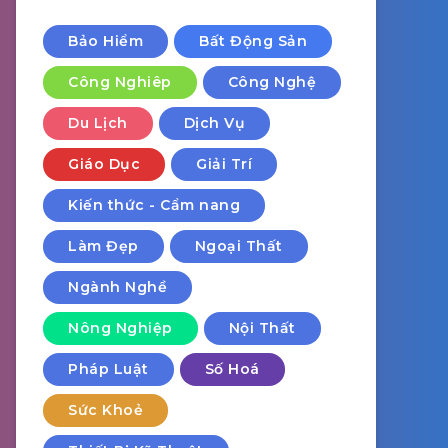
Bảo Hiểm
Bất Động Sản
Công Nghiêp
Công Nghệ
Du Lịch
Dịch Vụ
Giáo Dục
Giải Trí
Kiến thức - Cẩm nang
Làm Đẹp
Ngoại Thất
Ngành Nghề
Nông Nghiệp
Nội Thất
Pháp Luật
Số Hoá
Sức Khoẻ