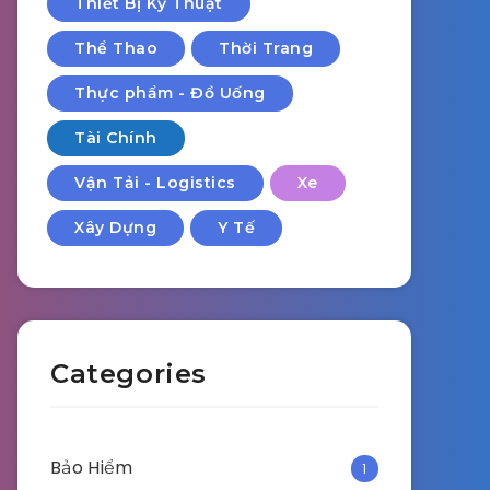
Thiết Bị Kỹ Thuật
Thể Thao
Thời Trang
Thực phẩm - Đồ Uống
Tài Chính
Vận Tải - Logistics
Xe
Xây Dựng
Y Tế
Categories
Bảo Hiểm
1