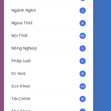
Ngành Nghề
2
Ngoại Thất
15
Nội Thất
65
Nông Nghiệp
3
Pháp Luật
11
Số Hoá
18
Sức Khoẻ
42
Tài Chính
18