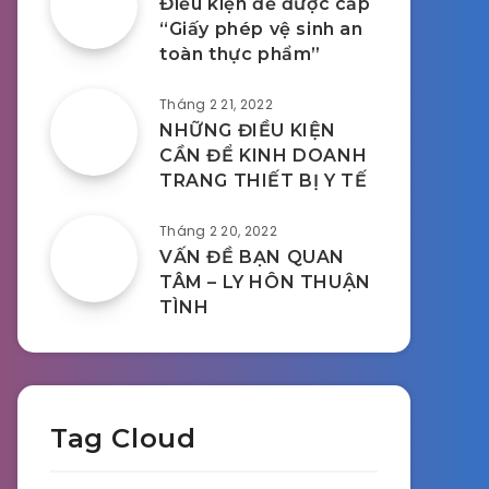
Điều kiện để được cấp
“Giấy phép vệ sinh an
toàn thực phẩm”
Tháng 2 21, 2022
NHỮNG ĐIỀU KIỆN
CẦN ĐỂ KINH DOANH
TRANG THIẾT BỊ Y TẾ
Tháng 2 20, 2022
VẤN ĐỀ BẠN QUAN
TÂM – LY HÔN THUẬN
TÌNH
Tag Cloud