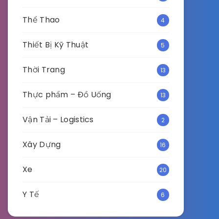
Thể Thao
4
Thiết Bị Kỹ Thuật
5
Thời Trang
13
Thực phẩm – Đồ Uống
13
Vận Tải – Logistics
2
Xây Dựng
16
Xe
20
Y Tế
6