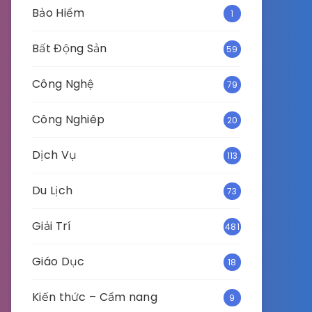
Bảo Hiểm
1
Bất Động Sản
59
Công Nghệ
79
Công Nghiêp
20
Dịch Vụ
113
Du Lịch
73
Giải Trí
481
Giáo Dục
18
Kiến thức – Cẩm nang
9