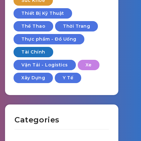
Sức Khoẻ
Thiết Bị Kỹ Thuật
Thể Thao
Thời Trang
Thực phẩm - Đồ Uống
Tài Chính
Vận Tải - Logistics
Xe
Xây Dựng
Y Tế
Categories