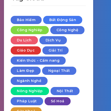
Bảo Hiểm
Bất Động Sản
Công Nghiêp
Công Nghệ
Du Lịch
Dịch Vụ
Giáo Dục
Giải Trí
Kiến thức - Cẩm nang
Làm Đẹp
Ngoại Thất
Ngành Nghề
Nông Nghiệp
Nội Thất
Pháp Luật
Số Hoá