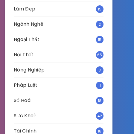
Làm Đẹp
15
Ngành Nghề
2
Ngoại Thất
15
Nội Thất
65
Nông Nghiệp
3
Pháp Luật
11
Số Hoá
18
Sức Khoẻ
42
Tài Chính
18