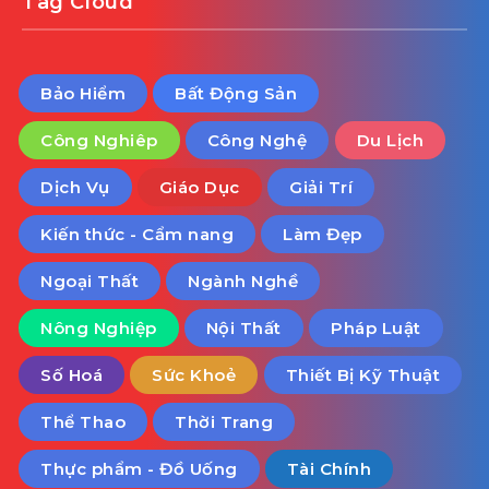
Tag Cloud
Bảo Hiểm
Bất Động Sản
Công Nghiêp
Công Nghệ
Du Lịch
Dịch Vụ
Giáo Dục
Giải Trí
Kiến thức - Cẩm nang
Làm Đẹp
Ngoại Thất
Ngành Nghề
Nông Nghiệp
Nội Thất
Pháp Luật
Số Hoá
Sức Khoẻ
Thiết Bị Kỹ Thuật
Thể Thao
Thời Trang
Thực phẩm - Đồ Uống
Tài Chính