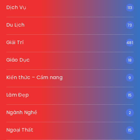
Dịch Vụ
113
Du Lịch
73
Giải Trí
481
Giáo Dục
18
Kiến thức – Cẩm nang
9
Làm Đẹp
15
Ngành Nghề
2
Ngoại Thất
15