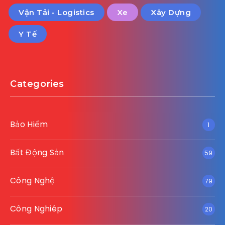
Vận Tải - Logistics
Xe
Xây Dựng
Y Tế
Categories
Bảo Hiểm
1
Bất Động Sản
59
Công Nghệ
79
Công Nghiêp
20