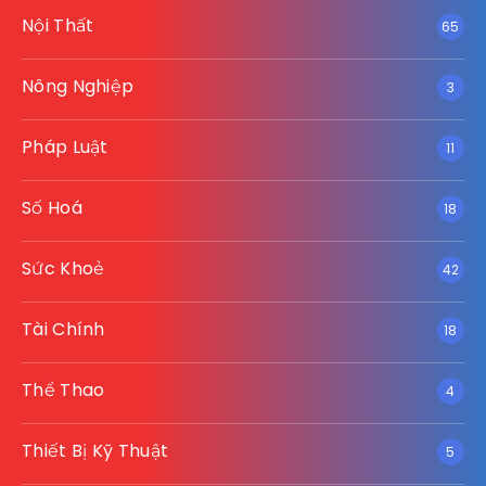
Nội Thất
65
Nông Nghiệp
3
Pháp Luật
11
Số Hoá
18
Sức Khoẻ
42
Tài Chính
18
Thể Thao
4
Thiết Bị Kỹ Thuật
5