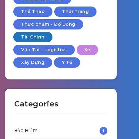
Thể Thao
Thời Trang
Thực phẩm - Đồ Uống
Tài Chính
Vận Tải - Logistics
Xe
Xây Dựng
Y Tế
Categories
Bảo Hiểm
1