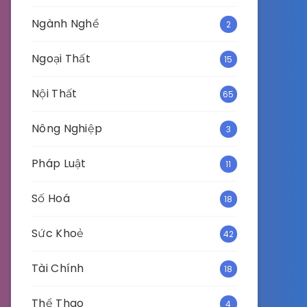
Ngành Nghề
2
Ngoại Thất
15
Nội Thất
65
Nông Nghiệp
3
Pháp Luật
11
Số Hoá
18
Sức Khoẻ
42
Tài Chính
18
Thể Thao
4