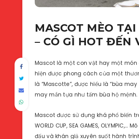
MASCOT MÈO TẠI
– CÓ GÌ HOT ĐẾN 
Mascot là một con vật hay một món 
hiện được phong cách của một thương
là “Mascotte”, được hiểu là “bùa may 
may mắn tựa như tấm bùa hộ mệnh.
Mascot được sử dụng khá phổ biến tro
WORLD CUP, SEA GAMES, OLYMPIC,… Mô 
đấu và khán giả xuyên suốt hành trình