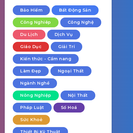
Bảo Hiểm
Bất Động Sản
Công Nghiêp
Công Nghệ
Du Lịch
Dịch Vụ
Giáo Dục
Giải Trí
Kiến thức - Cẩm nang
Làm Đẹp
Ngoại Thất
Ngành Nghề
Nông Nghiệp
Nội Thất
Pháp Luật
Số Hoá
Sức Khoẻ
Thiết Bị Kỹ Thuật