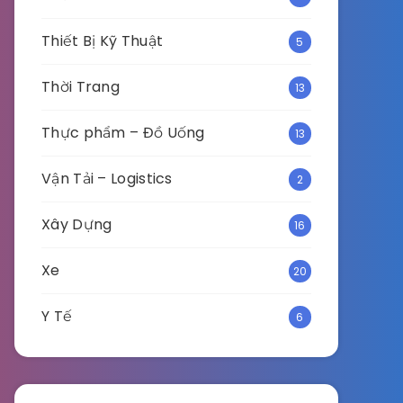
Thiết Bị Kỹ Thuật
5
Thời Trang
13
Thực phẩm – Đồ Uống
13
Vận Tải – Logistics
2
Xây Dựng
16
Xe
20
Y Tế
6