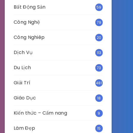
Bất Động Sản
59
Công Nghệ
79
Công Nghiêp
20
Dịch Vụ
113
Du Lịch
73
Giải Trí
481
Giáo Dục
18
Kiến thức – Cẩm nang
9
Làm Đẹp
15