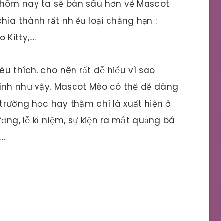
 hôm nay ta sẽ bàn sâu hơn về Mascot
ia thành rất nhiều loại chẳng hạn :
 Kitty,….
êu thích, cho nên rất dễ hiểu vì sao
tình như vậy. Mascot Mèo có thể dễ dàng
 trường học hay thậm chí là xuất hiện ở
ương, lễ kỉ niệm, sự kiện ra mắt quảng bá
….