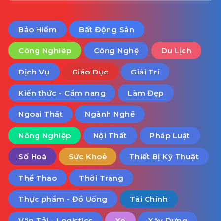
Bảo Hiểm
Bất Động Sản
Công Nghiêp
Công Nghệ
Du Lịch
Dịch Vụ
Giáo Dục
Giải Trí
Kiến thức - Cẩm nang
Làm Đẹp
Ngoại Thất
Ngành Nghề
Nông Nghiệp
Nội Thất
Pháp Luật
Số Hoá
Sức Khoẻ
Thiết Bị Kỹ Thuật
Thể Thao
Thời Trang
Thực phẩm - Đồ Uống
Tài Chính
Vận Tải - Logistics
Xe
Xây Dựng