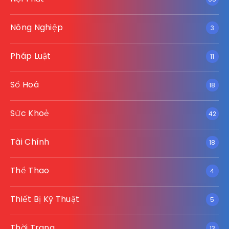
Nông Nghiệp
3
Pháp Luật
11
Số Hoá
18
Sức Khoẻ
42
Tài Chính
18
Thể Thao
4
Thiết Bị Kỹ Thuật
5
Thời Trang
13