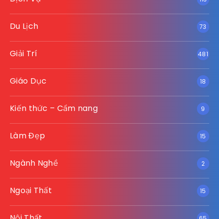
Du Lịch
73
Giải Trí
481
Giáo Dục
18
Kiến thức – Cẩm nang
9
Làm Đẹp
15
Ngành Nghề
2
Ngoại Thất
15
Nội Thất
65