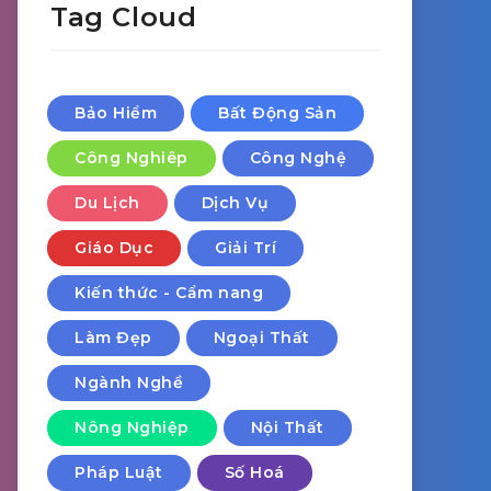
Tag Cloud
Bảo Hiểm
Bất Động Sản
Công Nghiêp
Công Nghệ
Du Lịch
Dịch Vụ
Giáo Dục
Giải Trí
Kiến thức - Cẩm nang
Làm Đẹp
Ngoại Thất
Ngành Nghề
Nông Nghiệp
Nội Thất
Pháp Luật
Số Hoá