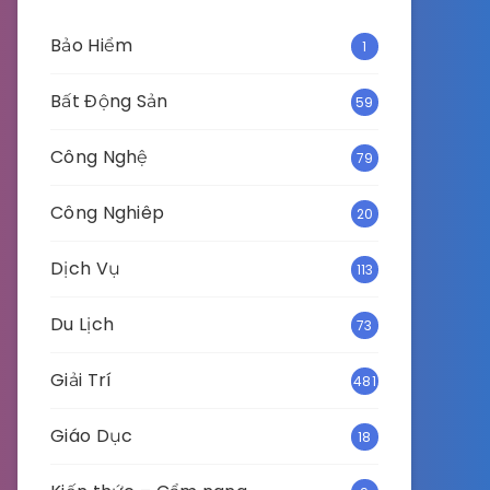
Bảo Hiểm
1
Bất Động Sản
59
Công Nghệ
79
Công Nghiêp
20
Dịch Vụ
113
Du Lịch
73
Giải Trí
481
Giáo Dục
18