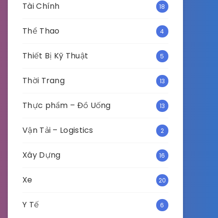
Tài Chính
18
Thể Thao
4
Thiết Bị Kỹ Thuật
5
Thời Trang
13
Thực phẩm – Đồ Uống
13
Vận Tải – Logistics
2
Xây Dựng
16
Xe
20
Y Tế
6