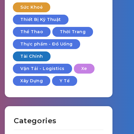
Sức Khoẻ
Thiết Bị Kỹ Thuật
Thể Thao
Thời Trang
Thực phẩm - Đồ Uống
Tài Chính
Vận Tải - Logistics
Xe
Xây Dựng
Y Tế
Categories