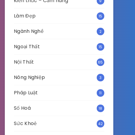
Kiến thức – Cẩm nang
9
Làm Đẹp
15
Ngành Nghề
2
Ngoại Thất
15
Nội Thất
65
Nông Nghiệp
3
Pháp Luật
11
Số Hoá
18
Sức Khoẻ
42