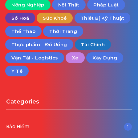
Nông Nghiệp
Nội Thất
Pháp Luật
Số Hoá
Sức Khoẻ
Thiết Bị Kỹ Thuật
Thể Thao
Thời Trang
Thực phẩm - Đồ Uống
Tài Chính
Vận Tải - Logistics
Xe
Xây Dựng
Y Tế
Categories
Bảo Hiểm
1