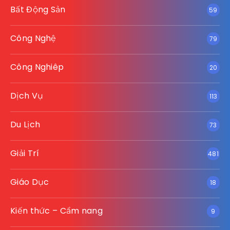
Bất Động Sản
59
Công Nghệ
79
Công Nghiêp
20
Dịch Vụ
113
Du Lịch
73
Giải Trí
481
Giáo Dục
18
Kiến thức – Cẩm nang
9