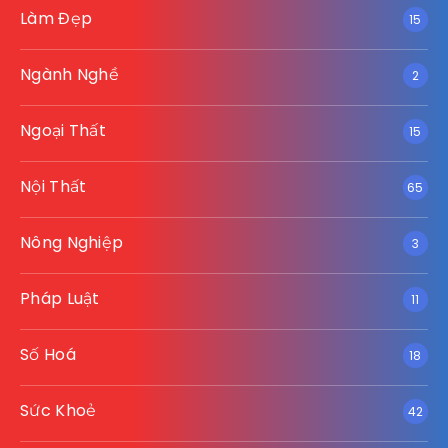
Làm Đẹp
15
Ngành Nghề
2
Ngoại Thất
15
Nội Thất
65
Nông Nghiệp
3
Pháp Luật
11
Số Hoá
18
Sức Khoẻ
42