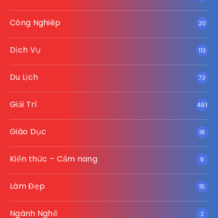
Công Nghiêp
20
Dịch Vụ
113
Du Lịch
73
Giải Trí
481
Giáo Dục
18
Kiến thức – Cẩm nang
9
Làm Đẹp
15
Ngành Nghề
2