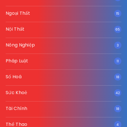
Ngoại Thất
15
Nội Thất
65
Nông Nghiệp
3
Pháp Luật
11
Số Hoá
18
Sức Khoẻ
42
Tài Chính
18
Thể Thao
4