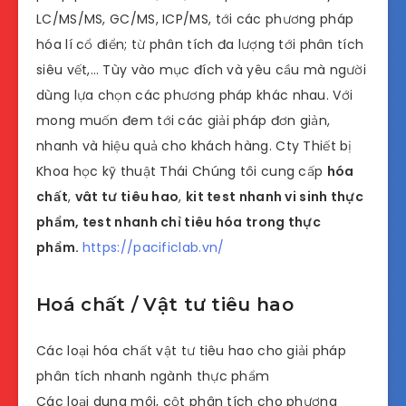
LC/MS/MS, GC/MS, ICP/MS, tới các phương pháp
hóa lí cổ điển; từ phân tích đa lượng tới phân tích
siêu vết,… Tùy vào mục đích và yêu cầu mà người
dùng lựa chọn các phương pháp khác nhau. Với
mong muốn đem tới các giải pháp đơn giản,
nhanh và hiệu quả cho khách hàng. Cty Thiết bị
Khoa học kỹ thuật Thái Chúng tôi cung cấp
hóa
chất
,
vât tư tiêu hao
,
kit test nhanh vi sinh thực
phẩm, test nhanh chỉ tiêu hóa trong thực
phẩm.
https://pacificlab.vn/
Hoá chất / Vật tư tiêu hao
Các loại hóa chất vật tư tiêu hao cho giải pháp
phân tích nhanh ngành thực phẩm
Các loại dung môi, cột phân tích cho phương