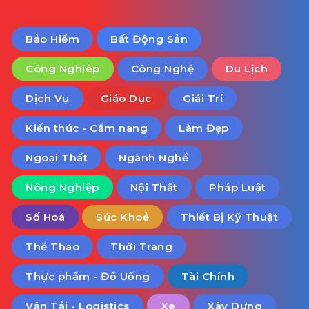
Bảo Hiểm
Bất Động Sản
Công Nghiêp
Công Nghệ
Du Lịch
Dịch Vụ
Giáo Dục
Giải Trí
Kiến thức - Cẩm nang
Làm Đẹp
Ngoại Thất
Ngành Nghề
Nông Nghiệp
Nội Thất
Pháp Luật
Số Hoá
Sức Khoẻ
Thiết Bị Kỹ Thuật
Thể Thao
Thời Trang
Thực phẩm - Đồ Uống
Tài Chính
Vận Tải - Logistics
Xe
Xây Dựng