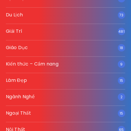
Du Lịch
73
Giải Trí
481
Giáo Dục
18
Kiến thức – Cẩm nang
9
Làm Đẹp
15
Ngành Nghề
2
Ngoại Thất
15
Nội Thất
65