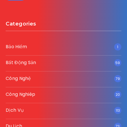
Categories
Bảo Hiểm
1
Bất Động Sản
59
Công Nghệ
79
Công Nghiêp
20
Dịch Vụ
113
Du Lịch
73