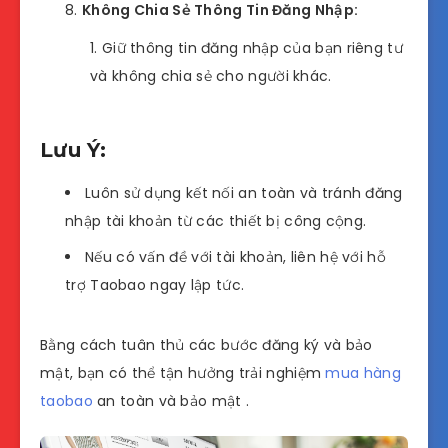
Không Chia Sẻ Thông Tin Đăng Nhập:
Giữ thông tin đăng nhập của bạn riêng tư
và không chia sẻ cho người khác.
Lưu Ý:
Luôn sử dụng kết nối an toàn và tránh đăng
nhập tài khoản từ các thiết bị công cộng.
Nếu có vấn đề với tài khoản, liên hệ với hỗ
trợ Taobao ngay lập tức.
Bằng cách tuân thủ các bước đăng ký và bảo
mật, bạn có thể tận hưởng trải nghiệm
mua hàng
taobao
an toàn và bảo mật .