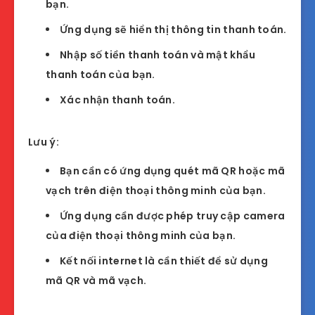
bạn.
Ứng dụng sẽ hiển thị thông tin thanh toán.
Nhập số tiền thanh toán và mật khẩu
thanh toán của bạn.
Xác nhận thanh toán.
Lưu ý:
Bạn cần có ứng dụng quét mã QR hoặc mã
vạch trên điện thoại thông minh của bạn.
Ứng dụng cần được phép truy cập camera
của điện thoại thông minh của bạn.
Kết nối internet là cần thiết để sử dụng
mã QR và mã vạch.