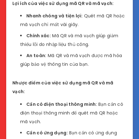
Lợi ích của việc sử dụng mã QR và mã vạch:
Nhanh chóng và tiện lợi:
Quét mã QR hoặc
mã vạch chỉ mất vài giây.
Chính xác:
Mã QR và mã vạch giúp giảm
thiểu lỗi do nhập liệu thủ công.
An toàn:
Mã QR và mã vạch được mã hóa
giúp bảo vệ thông tin của bạn.
Nhược điểm của việc sử dụng mã QR và mã
vạch:
Cần có điện thoại thông minh:
Bạn cần có
điện thoại thông minh để quét mã QR hoặc
mã vạch.
Cần có ứng dụng:
Bạn cần có ứng dụng