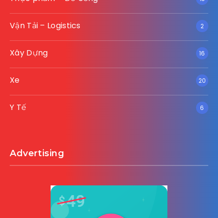
Vận Tải – Logistics
2
Xây Dựng
16
Xe
20
Y Tế
6
Advertising