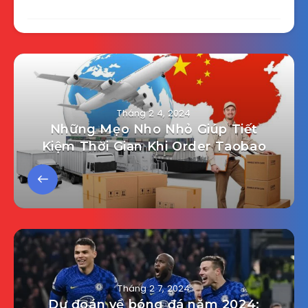
Tháng 2 4, 2024
Những Mẹo Nho Nhỏ Giúp Tiết
Kiệm Thời Gian Khi Order Taobao
Tháng 2 7, 2024
Dự đoán về bóng đá năm 2024: