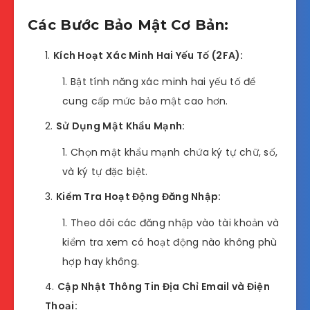
Các Bước Bảo Mật Cơ Bản:
Kích Hoạt Xác Minh Hai Yếu Tố (2FA):
Bật tính năng xác minh hai yếu tố để
cung cấp mức bảo mật cao hơn.
Sử Dụng Mật Khẩu Mạnh:
Chọn mật khẩu mạnh chứa ký tự chữ, số,
và ký tự đặc biệt.
Kiểm Tra Hoạt Động Đăng Nhập:
Theo dõi các đăng nhập vào tài khoản và
kiểm tra xem có hoạt động nào không phù
hợp hay không.
Cập Nhật Thông Tin Địa Chỉ Email và Điện
Thoại: