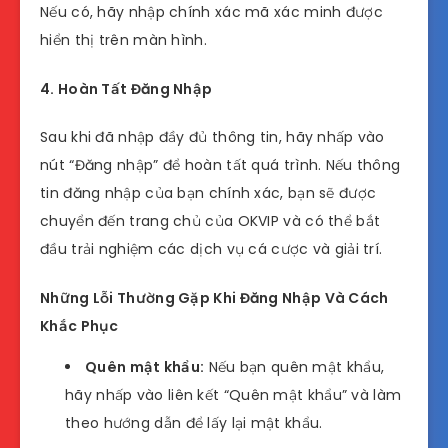
Nếu có, hãy nhập chính xác mã xác minh được
hiển thị trên màn hình.
4. Hoàn Tất Đăng Nhập
Sau khi đã nhập đầy đủ thông tin, hãy nhấp vào
nút “Đăng nhập” để hoàn tất quá trình. Nếu thông
tin đăng nhập của bạn chính xác, bạn sẽ được
chuyển đến trang chủ của OKVIP và có thể bắt
đầu trải nghiệm các dịch vụ cá cược và giải trí.
Những Lỗi Thường Gặp Khi Đăng Nhập Và Cách
Khắc Phục
Quên mật khẩu:
Nếu bạn quên mật khẩu,
hãy nhấp vào liên kết “Quên mật khẩu” và làm
theo hướng dẫn để lấy lại mật khẩu.