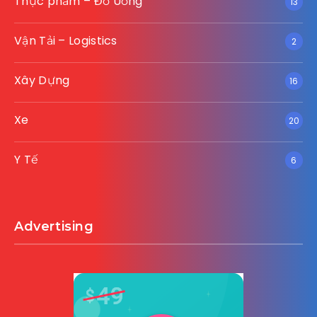
Thực phẩm – Đồ Uống
13
Vận Tải – Logistics
2
Xây Dựng
16
Xe
20
Y Tế
6
Advertising