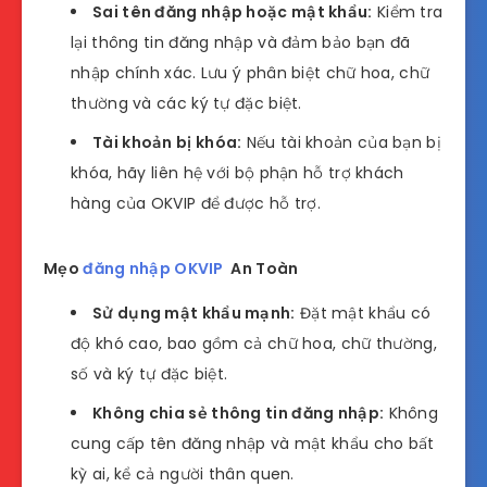
Sai tên đăng nhập hoặc mật khẩu:
Kiểm tra
lại thông tin đăng nhập và đảm bảo bạn đã
nhập chính xác. Lưu ý phân biệt chữ hoa, chữ
thường và các ký tự đặc biệt.
Tài khoản bị khóa:
Nếu tài khoản của bạn bị
khóa, hãy liên hệ với bộ phận hỗ trợ khách
hàng của OKVIP để được hỗ trợ.
Mẹo
đăng nhập OKVIP
An Toàn
Sử dụng mật khẩu mạnh:
Đặt mật khẩu có
độ khó cao, bao gồm cả chữ hoa, chữ thường,
số và ký tự đặc biệt.
Không chia sẻ thông tin đăng nhập:
Không
cung cấp tên đăng nhập và mật khẩu cho bất
kỳ ai, kể cả người thân quen.