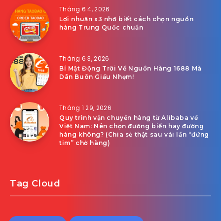
Tháng 6 4, 2026
Lợi nhuận x3 nhờ biết cách chọn nguồn
hàng Trung Quốc chuẩn
Tháng 6 3, 2026
Bí Mật Động Trời Về Nguồn Hàng 1688 Mà
Dân Buôn Giấu Nhẹm!
Tháng 1 29, 2026
Quy trình vận chuyển hàng từ Alibaba về
Việt Nam: Nên chọn đường biển hay đường
hàng không? (Chia sẻ thật sau vài lần “đứng
tim” chờ hàng)
Tag Cloud