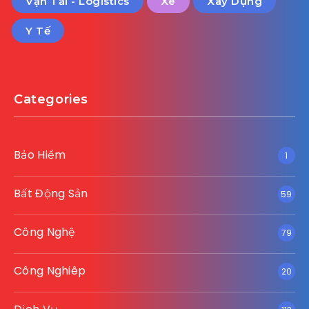
Vận Tải - Logistics
Xe
Xây Dựng
Y Tế
Categories
Bảo Hiểm
1
Bất Động Sản
59
Công Nghệ
79
Công Nghiêp
20