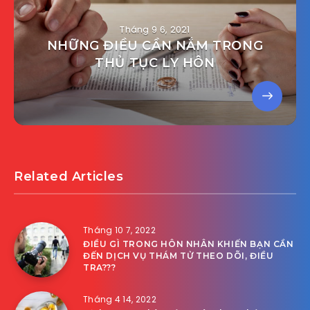
Tháng 9 6, 2021
NHỮNG ĐIỀU CẦN NẮM TRONG
THỦ TỤC LY HÔN
Related Articles
Tháng 10 7, 2022
ĐIỀU GÌ TRONG HÔN NHÂN KHIẾN BẠN CẦN
ĐẾN DỊCH VỤ THÁM TỬ THEO DÕI, ĐIỀU
TRA???
Tháng 4 14, 2022