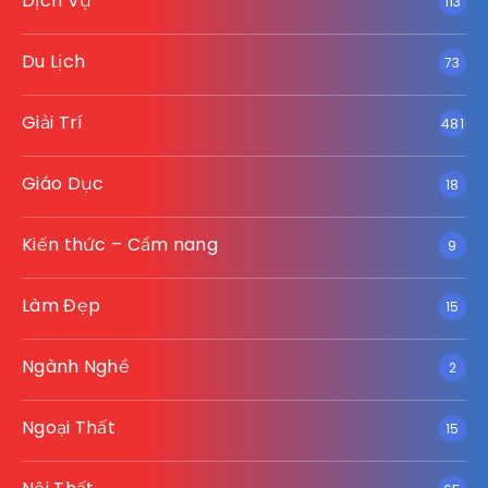
Dịch Vụ
113
Du Lịch
73
Giải Trí
481
Giáo Dục
18
Kiến thức – Cẩm nang
9
Làm Đẹp
15
Ngành Nghề
2
Ngoại Thất
15