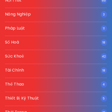
Nội Thất
65
Nông Nghiệp
3
Pháp Luật
11
Số Hoá
18
Sức Khoẻ
42
Tài Chính
18
Thể Thao
4
Thiết Bị Kỹ Thuật
5